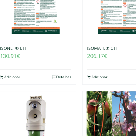
ISONET® LTT
ISOMATE® CTT
130.91
€
206.17
€
Adicionar
Detalhes
Adicionar