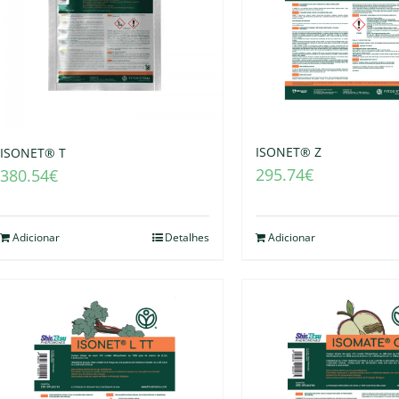
ISONET® Z
ISONET® T
295.74
€
380.54
€
Adicionar
Detalhes
Adicionar