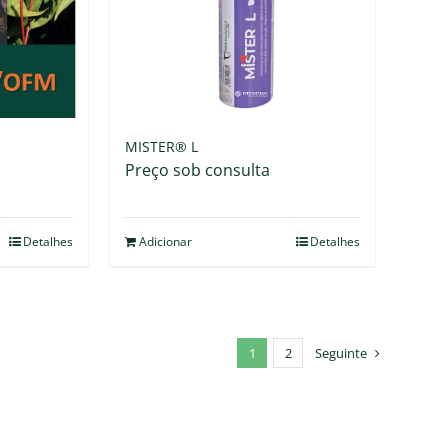
MISTER® L
Preço sob consulta
Detalhes
Adicionar
Detalhes
1
2
Seguinte