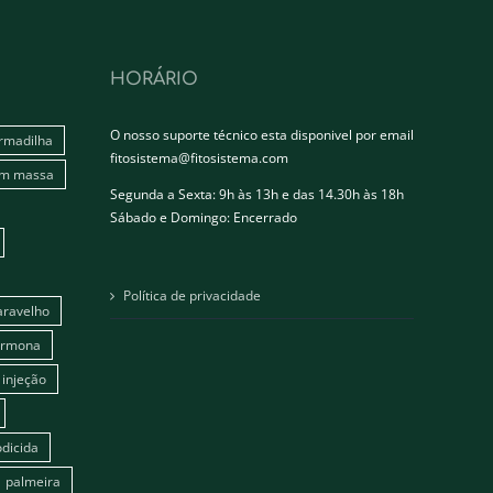
HORÁRIO
O nosso suporte técnico esta disponivel por email
rmadilha
fitosistema@fitosistema.com
em massa
Segunda a Sexta: 9h às 13h e das 14.30h às 18h
Sábado e Domingo: Encerrado
Política de privacidade
aravelho
ormona
injeção
dicida
palmeira