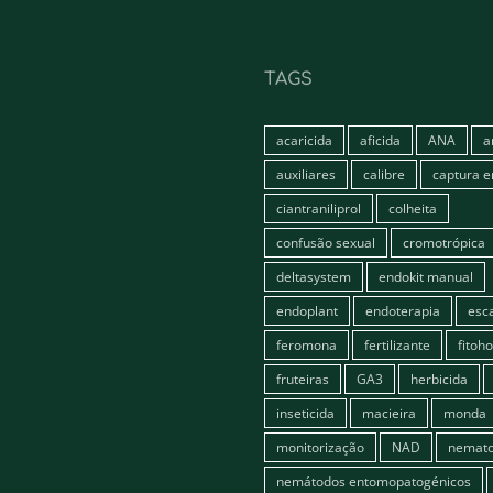
TAGS
acaricida
aficida
ANA
a
auxiliares
calibre
captura 
ciantraniliprol
colheita
confusão sexual
cromotrópica
deltasystem
endokit manual
endoplant
endoterapia
esc
feromona
fertilizante
fitoh
fruteiras
GA3
herbicida
inseticida
macieira
monda
monitorização
NAD
nemato
nemátodos entomopatogénicos