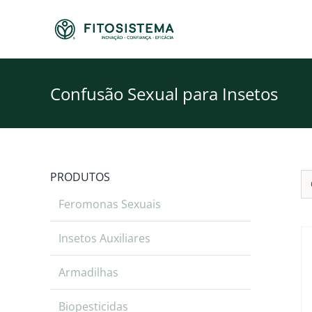
Skip
to
content
Confusão Sexual para Insetos
PRODUTOS
Feromonas Sexuais
Insetos Auxiliares
Armadilhas
Biopesticidas