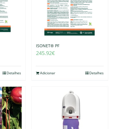
ISONET® PF
245.92
€
Detalhes
Adicionar
Detalhes