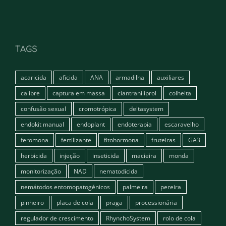
TAGS
acaricida
aficida
ANA
armadilha
auxiliares
calibre
captura em massa
ciantraniliprol
colheita
confusão sexual
cromotrópica
deltasystem
endokit manual
endoplant
endoterapia
escaravelho
feromona
fertilizante
fitohormona
fruteiras
GA3
herbicida
injeção
inseticida
macieira
monda
monitorização
NAD
nematodicida
nemátodos entomopatogénicos
palmeira
pereira
pinheiro
placa de cola
praga
processionária
regulador de crescimento
RhynchoSystem
rolo de cola