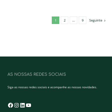
1
2
…
9
Seguinte
AS NOSSAS REDES SOCIAIS
Siga as nossas redes sociais e acompanhe as nossas novidades.
Facebook
Instagram
LinkedIn
YouTube