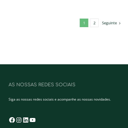
1
2
Seguinte
AS NOSSAS REDES SOCIAIS
Siga as nossas redes sociais e acompanhe as nossas novidades.
Facebook
Instagram
LinkedIn
YouTube