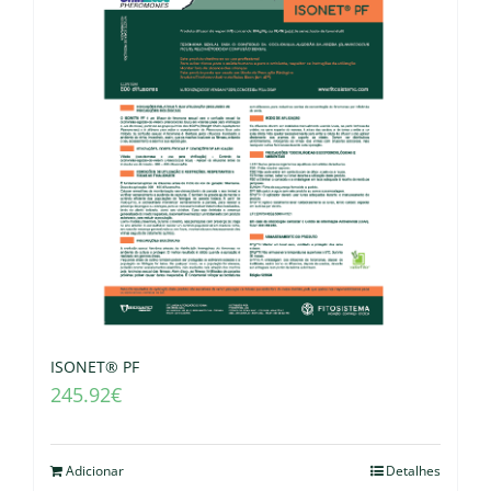
ISONET® PF
245.92
€
Adicionar
Detalhes