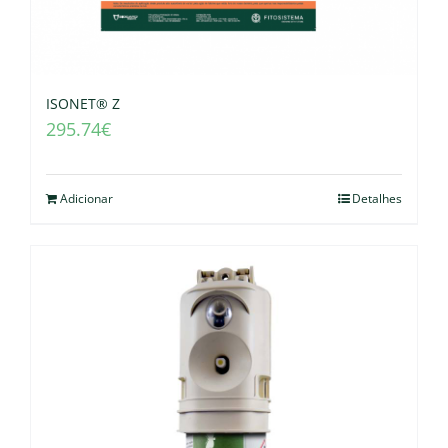
ISONET® Z
295.74
€
Adicionar
Detalhes