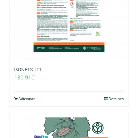
ISONET® LTT
130.91
€
Adicionar
Detalhes