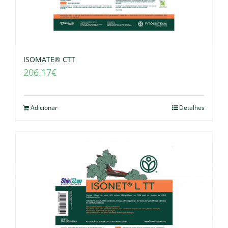
ISOMATE® CTT
206.17
€
Adicionar
Detalhes