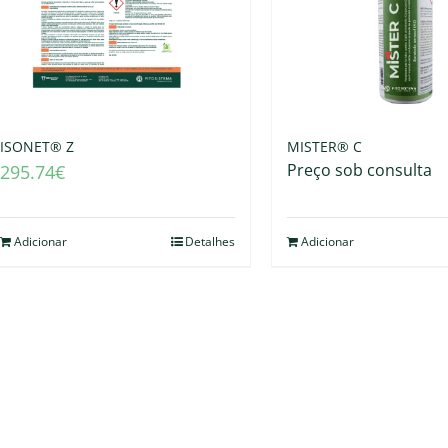
ISONET® Z
MISTER® C
Preço sob consulta
295.74
€
Adicionar
Detalhes
Adicionar