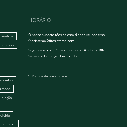
HORÁRIO
O nosso suporte técnico esta disponivel por email
rmadilha
fitosistema@fitosistema.com
em massa
Segunda a Sexta: 9h às 13h e das 14.30h às 18h
Sábado e Domingo: Encerrado
Política de privacidade
aravelho
ormona
injeção
dicida
palmeira