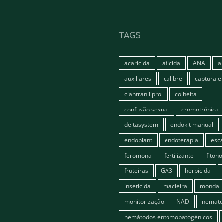
TAGS
acaricida
aficida
ANA
a
auxiliares
calibre
captura 
ciantraniliprol
colheita
confusão sexual
cromotrópica
deltasystem
endokit manual
endoplant
endoterapia
esc
feromona
fertilizante
fitoh
fruteiras
GA3
herbicida
inseticida
macieira
monda
monitorização
NAD
nemato
nemátodos entomopatogénicos