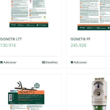
ISONET® LTT
ISONET® PF
130.91
€
245.92
€
Adicionar
Detalhes
Adicionar