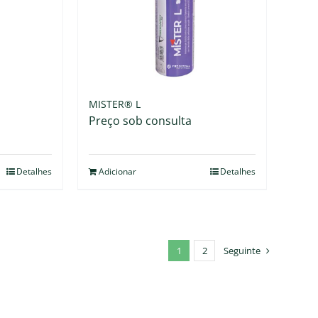
MISTER® L
Preço sob consulta
Detalhes
Adicionar
Detalhes
1
2
Seguinte