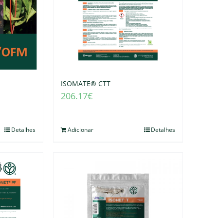
ISOMATE® CTT
206.17
€
Detalhes
Adicionar
Detalhes