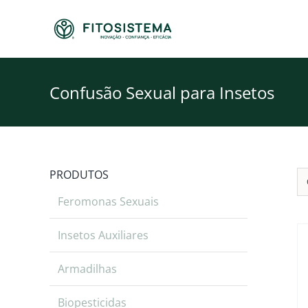
Skip
to
content
Confusão Sexual para Insetos
PRODUTOS
Feromonas Sexuais
Insetos Auxiliares
Armadilhas
Biopesticidas