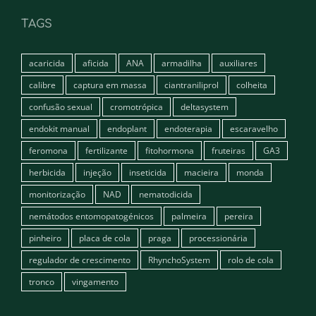
TAGS
acaricida
aficida
ANA
armadilha
auxiliares
calibre
captura em massa
ciantraniliprol
colheita
confusão sexual
cromotrópica
deltasystem
endokit manual
endoplant
endoterapia
escaravelho
feromona
fertilizante
fitohormona
fruteiras
GA3
herbicida
injeção
inseticida
macieira
monda
monitorização
NAD
nematodicida
nemátodos entomopatogénicos
palmeira
pereira
pinheiro
placa de cola
praga
processionária
regulador de crescimento
RhynchoSystem
rolo de cola
tronco
vingamento