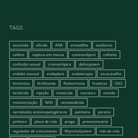
TAGS
acaricida
aficida
ANA
armadilha
auxiliares
calibre
captura em massa
ciantraniliprol
colheita
confusão sexual
cromotrópica
deltasystem
endokit manual
endoplant
endoterapia
escaravelho
feromona
fertilizante
fitohormona
fruteiras
GA3
herbicida
injeção
inseticida
macieira
monda
monitorização
NAD
nematodicida
nemátodos entomopatogénicos
palmeira
pereira
pinheiro
placa de cola
praga
processionária
regulador de crescimento
RhynchoSystem
rolo de cola