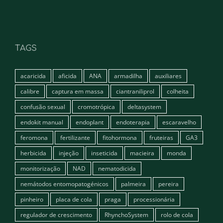
TAGS
acaricida
aficida
ANA
armadilha
auxiliares
calibre
captura em massa
ciantraniliprol
colheita
confusão sexual
cromotrópica
deltasystem
endokit manual
endoplant
endoterapia
escaravelho
feromona
fertilizante
fitohormona
fruteiras
GA3
herbicida
injeção
inseticida
macieira
monda
monitorização
NAD
nematodicida
nemátodos entomopatogénicos
palmeira
pereira
pinheiro
placa de cola
praga
processionária
regulador de crescimento
RhynchoSystem
rolo de cola