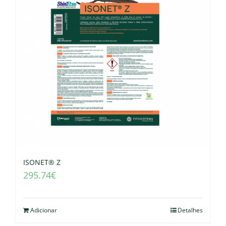
ISONET® Z
295.74
€
Adicionar
Detalhes