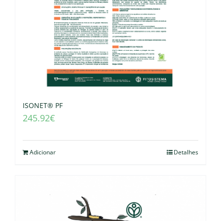
ISONET® PF
245.92
€
Adicionar
Detalhes