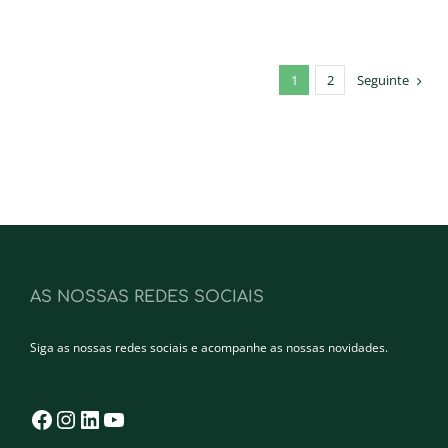
1
2
Seguinte
AS NOSSAS REDES SOCIAIS
Siga as nossas redes sociais e acompanhe as nossas novidades.
Facebook
Instagram
LinkedIn
YouTube