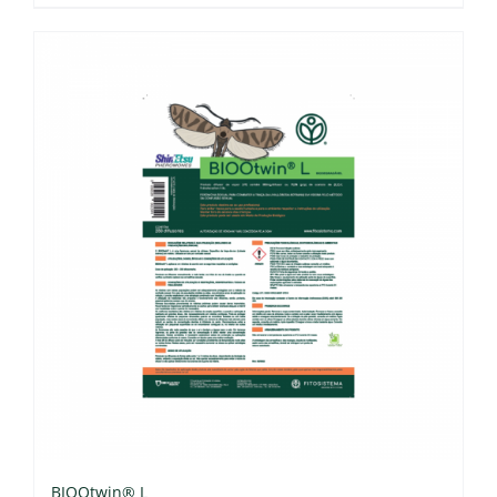
BIOOtwin® L