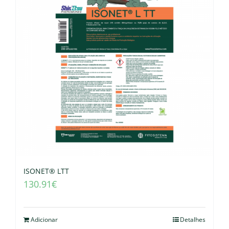
ISONET® LTT
130.91
€
Adicionar
Detalhes