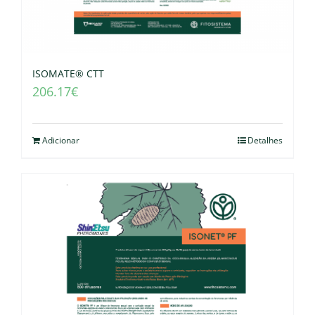
ISOMATE® CTT
206.17
€
Adicionar
Detalhes