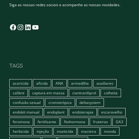
Siga as nossas redes sociais e acompanhe as nossas novidades.
Facebook
Instagram
LinkedIn
YouTube
TAGS
acaricida
aficida
ANA
armadilha
auxiliares
calibre
captura em massa
ciantraniliprol
colheita
confusão sexual
cromotrópica
deltasystem
endokit manual
endoplant
endoterapia
escaravelho
feromona
fertilizante
fitohormona
fruteiras
GA3
herbicida
injeção
inseticida
macieira
monda