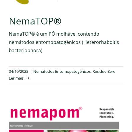
NemaTOP®
NemaTOP® é um PÓ molhável contendo
nemátodos entomopatogénicos (Heterorhabditis
bacteriophora)
04/10/2022
|
Nemátodos Entomopatogénicos
,
Resíduo Zero
Ler mais...