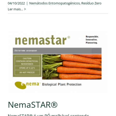
04/10/2022
|
Nemátodos Entomopatogénicos
,
Resíduo Zero
Ler mais...
NemaSTAR®
NemaSTAR® é um PÓ molhável contendo