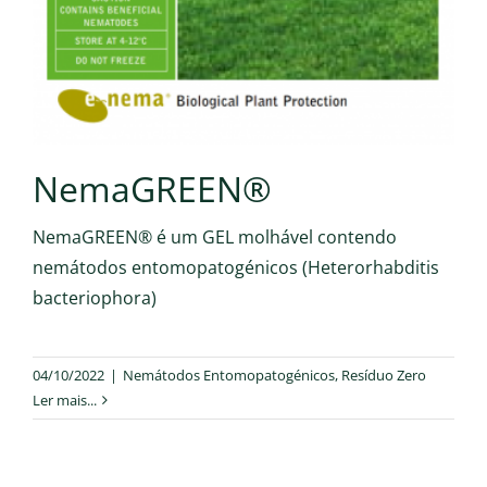
NemaGREEN®
NemaGREEN® é um GEL molhável contendo
nemátodos entomopatogénicos (Heterorhabditis
bacteriophora)
04/10/2022
|
Nemátodos Entomopatogénicos
,
Resíduo Zero
Ler mais...