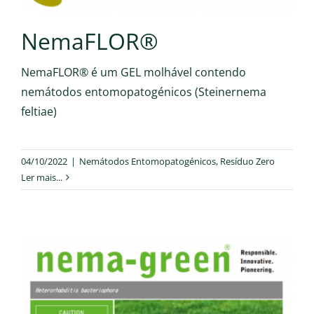
NemaFLOR®
NemaFLOR® é um GEL molhável contendo
nemátodos entomopatogénicos (Steinernema
feltiae)
04/10/2022
|
Nemátodos Entomopatogénicos
,
Resíduo Zero
Ler mais...