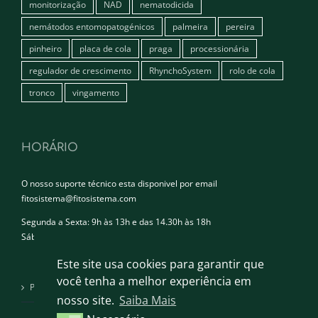
monitorização
NAD
nematodicida
nemátodos entomopatogénicos
palmeira
pereira
pinheiro
placa de cola
praga
processionária
regulador de crescimento
RhynchoSystem
rolo de cola
tronco
vingamento
HORÁRIO
O nosso suporte técnico esta disponivel por email
fitosistema@fitosistema.com
Segunda a Sexta: 9h às 13h e das 14.30h às 18h
Sábado e Domingo: Encerrado
Este site usa cookies para garantir que
você tenha a melhor experiência em
Política de privacidade
nosso site.
Saiba Mais