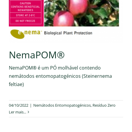
NemaPOM®
NemaPOM® é um PÓ molhável contendo
nemátodos entomopatogénicos (Steinernema
feltiae)
04/10/2022
|
Nemátodos Entomopatogénicos
,
Resíduo Zero
Ler mais...