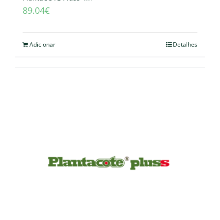
89.04
€
Adicionar
Detalhes