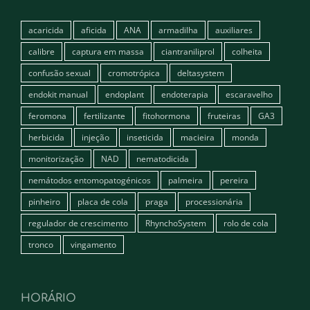
acaricida
aficida
ANA
armadilha
auxiliares
calibre
captura em massa
ciantraniliprol
colheita
confusão sexual
cromotrópica
deltasystem
endokit manual
endoplant
endoterapia
escaravelho
feromona
fertilizante
fitohormona
fruteiras
GA3
herbicida
injeção
inseticida
macieira
monda
monitorização
NAD
nematodicida
nemátodos entomopatogénicos
palmeira
pereira
pinheiro
placa de cola
praga
processionária
regulador de crescimento
RhynchoSystem
rolo de cola
tronco
vingamento
HORÁRIO