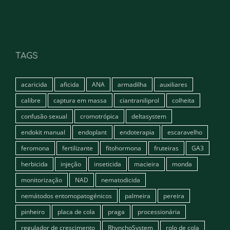
TAGS
acaricida
aficida
ANA
armadilha
auxiliares
calibre
captura em massa
ciantraniliprol
colheita
confusão sexual
cromotrópica
deltasystem
endokit manual
endoplant
endoterapia
escaravelho
feromona
fertilizante
fitohormona
fruteiras
GA3
herbicida
injeção
inseticida
macieira
monda
monitorização
NAD
nematodicida
nemátodos entomopatogénicos
palmeira
pereira
pinheiro
placa de cola
praga
processionária
regulador de crescimento
RhynchoSystem
rolo de cola