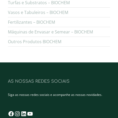
Turfas e Substratos – BIOCHEM
Vasos e Tabuleiros – BIOCHEM
Fertilizantes – BIOCHEM
Máquinas de Envasar e Semear – BIOCHEM
Outros Produtos BIOCHEM
AS NOSSAS REDES SOCIAIS
Siga as nossas redes sociais e acompanhe as nossas novidades.
Facebook
Instagram
LinkedIn
YouTube