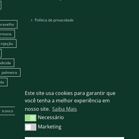
Política de privacidade
aravelho
ormona
injeção
dicida
palmeira
ola
Este site usa cookies para garantir que
você tenha a melhor experiência em
nosso site.
Saiba Mais
tronco
Necessário
Necessário
Marketing
Marketing