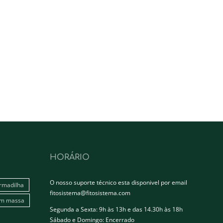
HORÁRIO
O nosso suporte técnico esta disponivel por email
rmadilha
fitosistema@fitosistema.com
em massa
Segunda a Sexta: 9h às 13h e das 14.30h às 18h
Sábado e Domingo: Encerrado