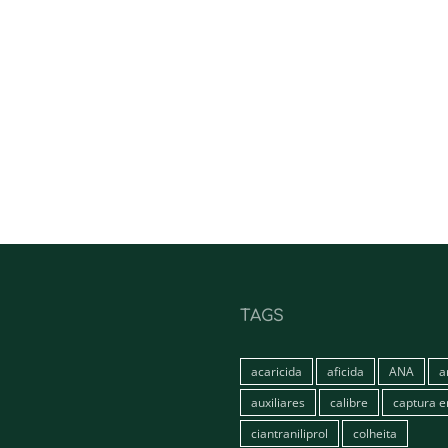
TAGS
acaricida
aficida
ANA
a
auxiliares
calibre
captura 
ciantraniliprol
colheita