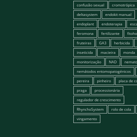
confusão sexual
cromotrópica
deltasystem
endokit manual
endoplant
endoterapia
esc
feromona
fertilizante
fitoh
fruteiras
GA3
herbicida
inseticida
macieira
monda
monitorização
NAD
nemato
nemátodos entomopatogénicos
pereira
pinheiro
placa de c
praga
processionária
regulador de crescimento
RhynchoSystem
rolo de cola
vingamento