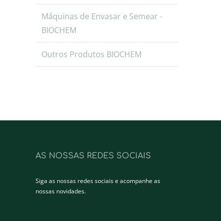
Máquinas de Envasar e Semear -
BIOCHEM
Outros Produtos BIOCHEM
AS NOSSAS REDES SOCIAIS
Siga as nossas redes sociais e acompanhe as
nossas novidades.
Facebook
Instagram
LinkedIn
YouTube