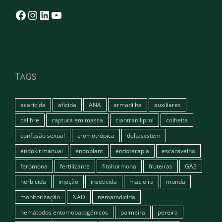
Facebook
Instagram
LinkedIn
YouTube
TAGS
acaricida
aficida
ANA
armadilha
auxiliares
calibre
captura em massa
ciantraniliprol
colheita
confusão sexual
cromotrópica
deltasystem
endokit manual
endoplant
endoterapia
escaravelho
feromona
fertilizante
fitohormona
fruteiras
GA3
herbicida
injeção
inseticida
macieira
monda
monitorização
NAD
nematodicida
nemátodos entomopatogénicos
palmeira
pereira