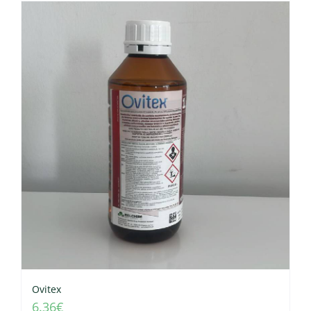
Ovitex
6.36
€