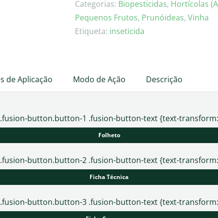
PLUS
Categorias:
Biopesticidas
,
Hortícolas (A
Pequenos Frutos
,
Prunóideas
,
Vinha
Etiqueta:
inseticida
s de Aplicação
Modo de Ação
Descrição
.fusion-button.button-1 .fusion-button-text {text-transform
Folheto
.fusion-button.button-2 .fusion-button-text {text-transform
Ficha Técnica
.fusion-button.button-3 .fusion-button-text {text-transform