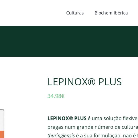
Culturas
Biochem Ibérica
LEPINOX® PLUS
34.98
€
LEPINOX® PLUS
é uma solução flexív
pragas num grande número de culturas
thuringiensis
é a sua formulação, não é