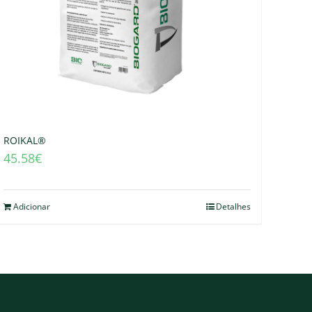
ROIKAL®
45.58
€
Adicionar
Detalhes