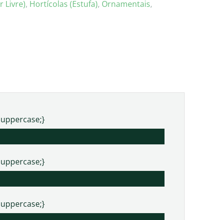
r Livre)
,
Hortícolas (Estufa)
,
Ornamentais
,
:uppercase;}
:uppercase;}
:uppercase;}