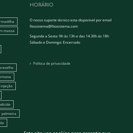
HORÁRIO
O nosso suporte técnico esta disponivel por email
rmadilha
fitosistema@fitosistema.com
em massa
Segunda a Sexta: 9h às 13h e das 14.30h às 18h
Sábado e Domingo: Encerrado
Política de privacidade
aravelho
ormona
injeção
dicida
palmeira
ola