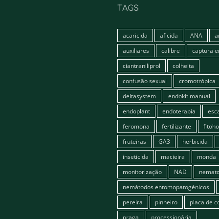
TAGS
acaricida
aficida
ANA
a
auxiliares
calibre
captura 
ciantraniliprol
colheita
confusão sexual
cromotrópica
deltasystem
endokit manual
endoplant
endoterapia
esc
feromona
fertilizante
fitoh
fruteiras
GA3
herbicida
inseticida
macieira
monda
monitorização
NAD
nemato
nemátodos entomopatogénicos
pereira
pinheiro
placa de c
praga
processionária