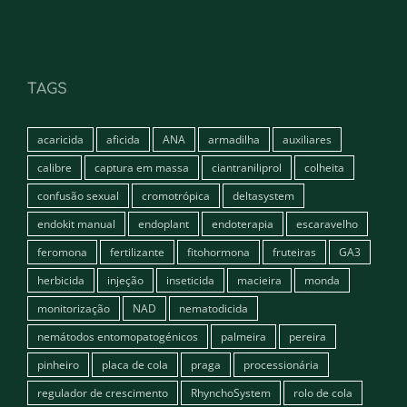
TAGS
acaricida
aficida
ANA
armadilha
auxiliares
calibre
captura em massa
ciantraniliprol
colheita
confusão sexual
cromotrópica
deltasystem
endokit manual
endoplant
endoterapia
escaravelho
feromona
fertilizante
fitohormona
fruteiras
GA3
herbicida
injeção
inseticida
macieira
monda
monitorização
NAD
nematodicida
nemátodos entomopatogénicos
palmeira
pereira
pinheiro
placa de cola
praga
processionária
regulador de crescimento
RhynchoSystem
rolo de cola