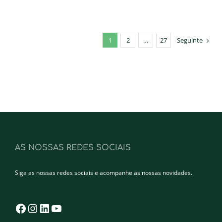
1
2
…
27
Seguinte
AS NOSSAS REDES SOCIAIS
Siga as nossas redes sociais e acompanhe as nossas novidades.
Facebook
Instagram
LinkedIn
YouTube