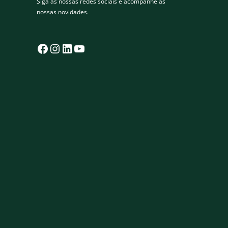
Siga as nossas redes sociais e acompanhe as
nossas novidades.
Facebook
Instagram
LinkedIn
YouTube