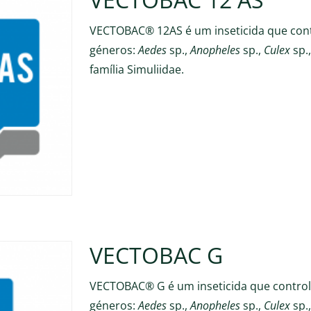
VECTOBAC® 12AS é um inseticida que contr
géneros:
Aedes
sp.,
Anopheles
sp.,
Culex
sp.
família Simuliidae.
VECTOBAC G
VECTOBAC® G é um inseticida que controla
géneros:
Aedes
sp.,
Anopheles
sp.,
Culex
sp.