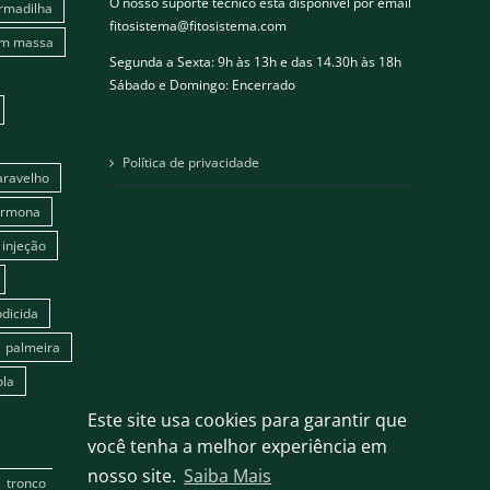
O nosso suporte técnico esta disponivel por email
rmadilha
fitosistema@fitosistema.com
em massa
Segunda a Sexta: 9h às 13h e das 14.30h às 18h
Sábado e Domingo: Encerrado
Política de privacidade
aravelho
ormona
injeção
dicida
palmeira
ola
Este site usa cookies para garantir que
você tenha a melhor experiência em
nosso site.
Saiba Mais
tronco