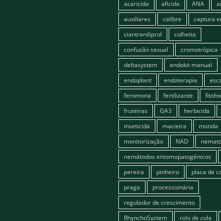
acaricida
aficida
ANA
a
auxiliares
calibre
captura 
ciantraniliprol
colheita
confusão sexual
cromotrópica
deltasystem
endokit manual
endoplant
endoterapia
esc
feromona
fertilizante
fitoh
fruteiras
GA3
herbicida
inseticida
macieira
monda
monitorização
NAD
nemato
nemátodos entomopatogénicos
pereira
pinheiro
placa de c
praga
processionária
regulador de crescimento
RhynchoSystem
rolo de cola