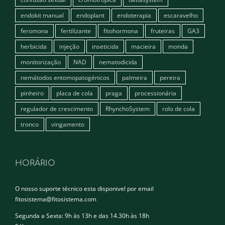
endokit manual
endoplant
endoterapia
escaravelho
feromona
fertilizante
fitohormona
fruteiras
GA3
herbicida
injeção
inseticida
macieira
monda
monitorização
NAD
nematodicida
nemátodos entomopatogénicos
palmeira
pereira
pinheiro
placa de cola
praga
processionária
regulador de crescimento
RhynchoSystem
rolo de cola
tronco
vingamento
HORÁRIO
O nosso suporte técnico esta disponivel por email
fitosistema@fitosistema.com
Segunda a Sexta: 9h às 13h e das 14.30h às 18h