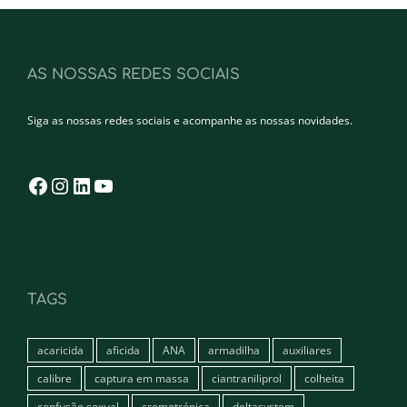
AS NOSSAS REDES SOCIAIS
Siga as nossas redes sociais e acompanhe as nossas novidades.
Facebook
Instagram
LinkedIn
YouTube
TAGS
acaricida
aficida
ANA
armadilha
auxiliares
calibre
captura em massa
ciantraniliprol
colheita
confusão sexual
cromotrópica
deltasystem