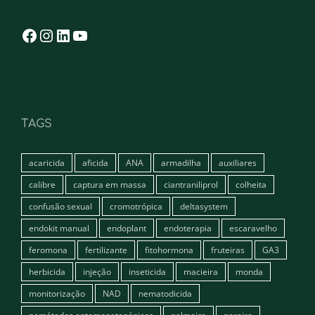
Facebook
Instagram
LinkedIn
YouTube
TAGS
acaricida
aficida
ANA
armadilha
auxiliares
calibre
captura em massa
ciantraniliprol
colheita
confusão sexual
cromotrópica
deltasystem
endokit manual
endoplant
endoterapia
escaravelho
feromona
fertilizante
fitohormona
fruteiras
GA3
herbicida
injeção
inseticida
macieira
monda
monitorização
NAD
nematodicida