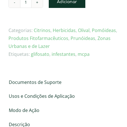
Adicionar
Quantidade
de
GESTA
Categorias:
Citrinos
,
Herbicidas
,
Olival
,
Pomóideas
,
Produtos Fitofarmacêuticos
,
Prunóideas
,
Zonas
Urbanas e de Lazer
Etiquetas:
glifosato
,
infestantes
,
mcpa
Documentos de Suporte
Usos e Condições de Aplicação
Modo de Ação
Descrição