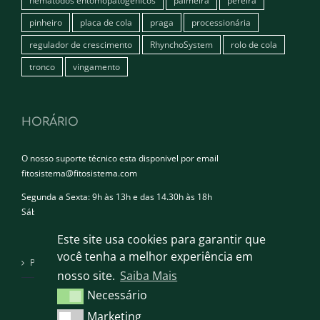
nemátodos entomopatogénicos
palmeira
pereira
pinheiro
placa de cola
praga
processionária
regulador de crescimento
RhynchoSystem
rolo de cola
tronco
vingamento
HORÁRIO
O nosso suporte técnico esta disponivel por email
fitosistema@fitosistema.com
Segunda a Sexta: 9h às 13h e das 14.30h às 18h
Sábado e Domingo: Encerrado
Este site usa cookies para garantir que
você tenha a melhor experiência em
Política de privacidade
nosso site.
Saiba Mais
Necessário
Necessário
Marketing
Marketing