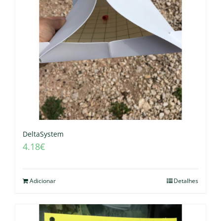
DeltaSystem
4.18
€
Adicionar
Detalhes