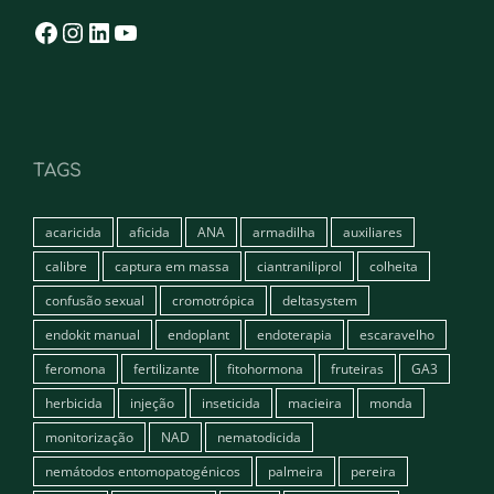
Facebook
Instagram
LinkedIn
YouTube
TAGS
acaricida
aficida
ANA
armadilha
auxiliares
calibre
captura em massa
ciantraniliprol
colheita
confusão sexual
cromotrópica
deltasystem
endokit manual
endoplant
endoterapia
escaravelho
feromona
fertilizante
fitohormona
fruteiras
GA3
herbicida
injeção
inseticida
macieira
monda
monitorização
NAD
nematodicida
nemátodos entomopatogénicos
palmeira
pereira