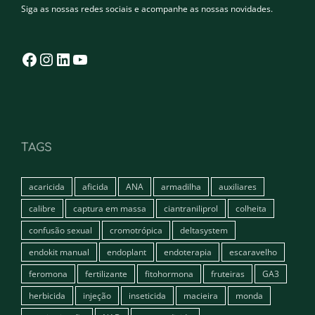
Siga as nossas redes sociais e acompanhe as nossas novidades.
Facebook
Instagram
LinkedIn
YouTube
TAGS
acaricida
aficida
ANA
armadilha
auxiliares
calibre
captura em massa
ciantraniliprol
colheita
confusão sexual
cromotrópica
deltasystem
endokit manual
endoplant
endoterapia
escaravelho
feromona
fertilizante
fitohormona
fruteiras
GA3
herbicida
injeção
inseticida
macieira
monda