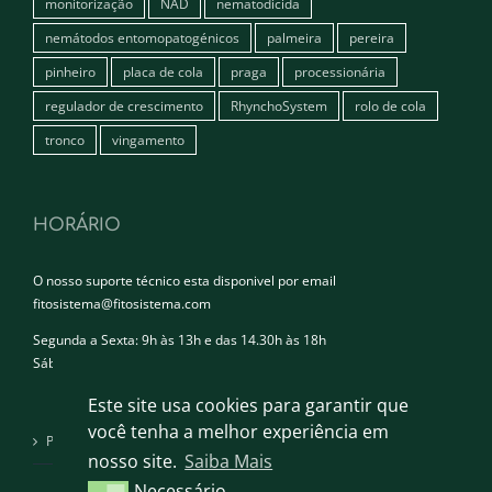
monitorização
NAD
nematodicida
nemátodos entomopatogénicos
palmeira
pereira
pinheiro
placa de cola
praga
processionária
regulador de crescimento
RhynchoSystem
rolo de cola
tronco
vingamento
HORÁRIO
O nosso suporte técnico esta disponivel por email
fitosistema@fitosistema.com
Segunda a Sexta: 9h às 13h e das 14.30h às 18h
Sábado e Domingo: Encerrado
Este site usa cookies para garantir que
você tenha a melhor experiência em
Política de privacidade
nosso site.
Saiba Mais
Necessário