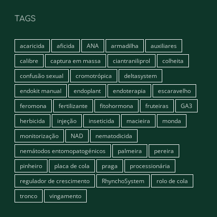
TAGS
acaricida
aficida
ANA
armadilha
auxiliares
calibre
captura em massa
ciantraniliprol
colheita
confusão sexual
cromotrópica
deltasystem
endokit manual
endoplant
endoterapia
escaravelho
feromona
fertilizante
fitohormona
fruteiras
GA3
herbicida
injeção
inseticida
macieira
monda
monitorização
NAD
nematodicida
nemátodos entomopatogénicos
palmeira
pereira
pinheiro
placa de cola
praga
processionária
regulador de crescimento
RhynchoSystem
rolo de cola
tronco
vingamento