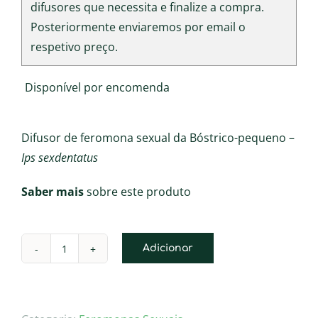
difusores que necessita e finalize a compra.
Posteriormente enviaremos por email o
respetivo preço.
Disponível por encomenda
Difusor de feromona sexual da Bóstrico-pequeno –
Ips sexdentatus
Saber mais
sobre este produto
Adicionar
Quantidade
de
Difusor
de