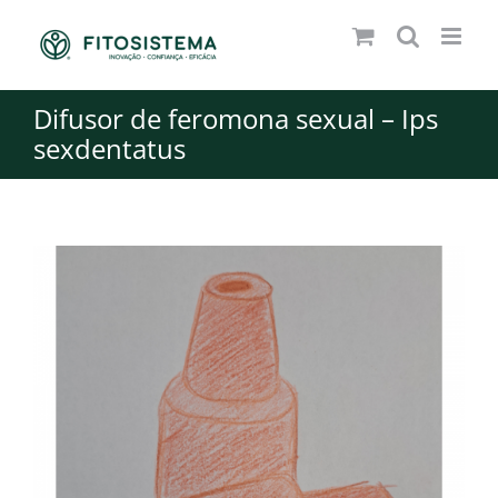
Skip
to
content
Difusor de feromona sexual – Ips
sexdentatus