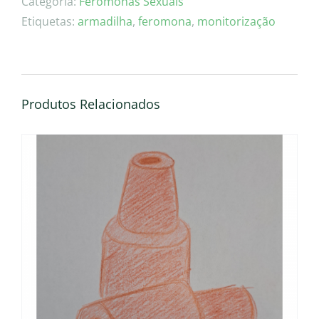
Categoria:
Feromonas Sexuais
feromona
Etiquetas:
armadilha
,
feromona
,
monitorização
sexual
–
Ips
sexdentatus
Produtos Relacionados