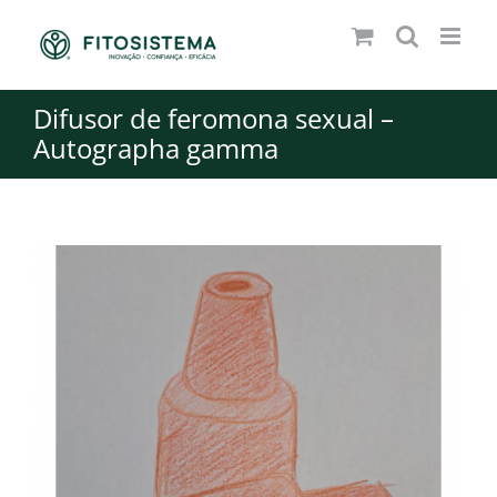
Skip
to
content
Difusor de feromona sexual –
Autographa gamma