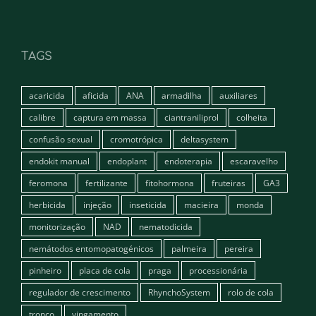
TAGS
acaricida
aficida
ANA
armadilha
auxiliares
calibre
captura em massa
ciantraniliprol
colheita
confusão sexual
cromotrópica
deltasystem
endokit manual
endoplant
endoterapia
escaravelho
feromona
fertilizante
fitohormona
fruteiras
GA3
herbicida
injeção
inseticida
macieira
monda
monitorização
NAD
nematodicida
nemátodos entomopatogénicos
palmeira
pereira
pinheiro
placa de cola
praga
processionária
regulador de crescimento
RhynchoSystem
rolo de cola
tronco
vingamento