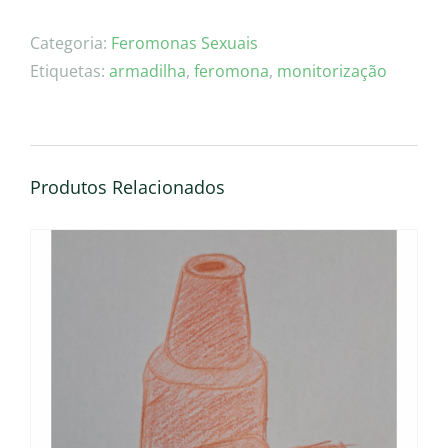
Difusor
de
Categoria:
Feromonas Sexuais
feromona
Etiquetas:
armadilha
,
feromona
,
monitorização
sexual
–
Autographa
gamma
Produtos Relacionados