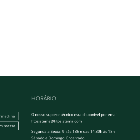
HORÁRIO
O nosso suporte técnico esta disponivel por email
rmadilha
fitosistema@fitosistema.com
em massa
Segunda a Sexta: 9h às 13h e das 14.30h às 18h
Sábado e Domingo: Encerrado