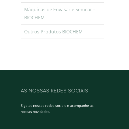
Máquinas de Envasar e Semear -
BIOCHEM
Outros Produtos BIOCHEM
AS NOSSAS REDES SOCIAIS
Siga as nossas redes sociais e acompanhe as
nossas novidades.
Facebook
Instagram
LinkedIn
YouTube