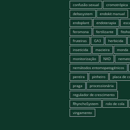
confusão sexual
cromotrópica
deltasystem
endokit manual
endoplant
endoterapia
esc
feromona
fertilizante
fitoh
fruteiras
GA3
herbicida
inseticida
macieira
monda
monitorização
NAD
nemato
nemátodos entomopatogénicos
pereira
pinheiro
placa de c
praga
processionária
regulador de crescimento
RhynchoSystem
rolo de cola
vingamento