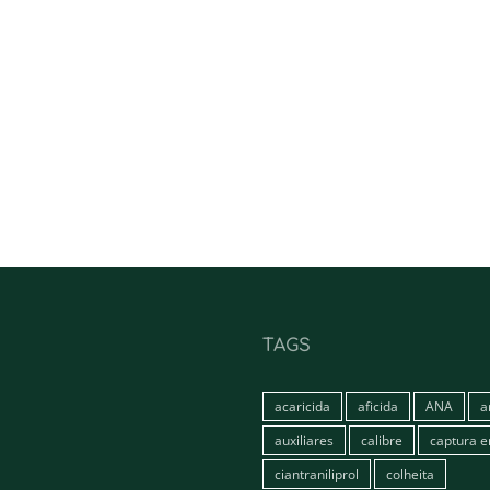
TAGS
acaricida
aficida
ANA
a
auxiliares
calibre
captura 
ciantraniliprol
colheita