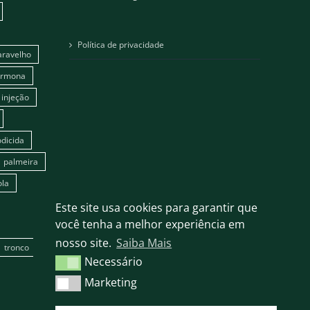
Política de privacidade
aravelho
ormona
injeção
dicida
palmeira
ola
Este site usa cookies para garantir que
você tenha a melhor experiência em
nosso site.
Saiba Mais
tronco
Necessário
Necessário
Marketing
Marketing