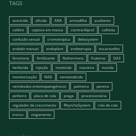
TAGS
acaricida
aficida
ANA
armadilha
auxiliares
calibre
captura em massa
ciantraniliprol
colheita
confusão sexual
cromotrópica
deltasystem
endokit manual
endoplant
endoterapia
escaravelho
feromona
fertilizante
fitohormona
fruteiras
GA3
herbicida
injeção
inseticida
macieira
monda
monitorização
NAD
nematodicida
nemátodos entomopatogénicos
palmeira
pereira
pinheiro
placa de cola
praga
processionária
regulador de crescimento
RhynchoSystem
rolo de cola
tronco
vingamento