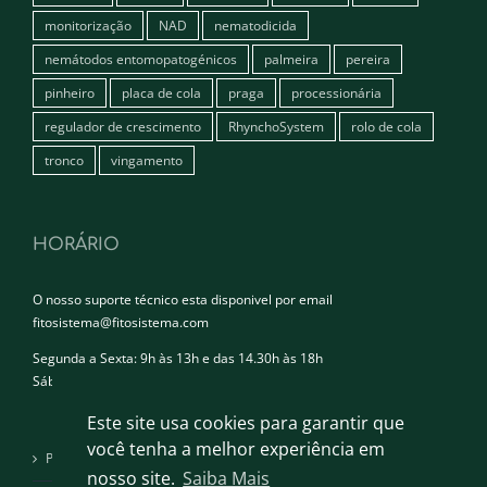
monitorização
NAD
nematodicida
nemátodos entomopatogénicos
palmeira
pereira
pinheiro
placa de cola
praga
processionária
regulador de crescimento
RhynchoSystem
rolo de cola
tronco
vingamento
HORÁRIO
O nosso suporte técnico esta disponivel por email
fitosistema@fitosistema.com
Segunda a Sexta: 9h às 13h e das 14.30h às 18h
Sábado e Domingo: Encerrado
Este site usa cookies para garantir que
você tenha a melhor experiência em
Política de privacidade
nosso site.
Saiba Mais