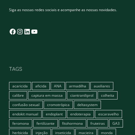
Siga as nossas redes sociais e acompanhe as nossas novidades.
Facebook
Instagram
LinkedIn
YouTube
TAGS
acaricida
aficida
ANA
armadilha
auxiliares
calibre
captura em massa
ciantraniliprol
colheita
confusão sexual
cromotrópica
deltasystem
endokit manual
endoplant
endoterapia
escaravelho
feromona
fertilizante
fitohormona
fruteiras
GA3
herbicida
injeção
inseticida
macieira
monda