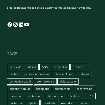
Siga as nossas redes sociais e acompanhe as nossas novidades.
Facebook
Instagram
LinkedIn
YouTube
TAGS
acaricida
aficida
ANA
armadilha
auxiliares
calibre
captura em massa
ciantraniliprol
colheita
confusão sexual
cromotrópica
deltasystem
endokit manual
endoplant
endoterapia
escaravelho
feromona
fertilizante
fitohormona
fruteiras
GA3
herbicida
injeção
inseticida
macieira
monda