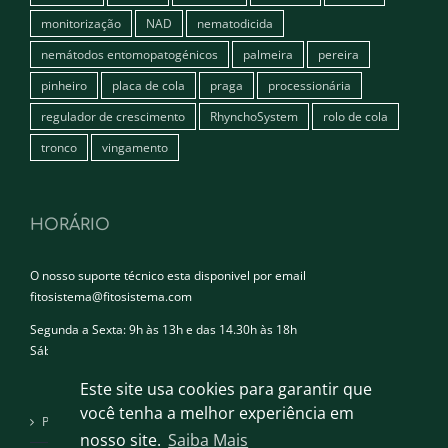
monitorização
NAD
nematodicida
nemátodos entomopatogénicos
palmeira
pereira
pinheiro
placa de cola
praga
processionária
regulador de crescimento
RhynchoSystem
rolo de cola
tronco
vingamento
HORÁRIO
O nosso suporte técnico esta disponivel por email
fitosistema@fitosistema.com
Segunda a Sexta: 9h às 13h e das 14.30h às 18h
Sábado e Domingo: Encerrado
Este site usa cookies para garantir que
você tenha a melhor experiência em
Política de privacidade
nosso site.
Saiba Mais