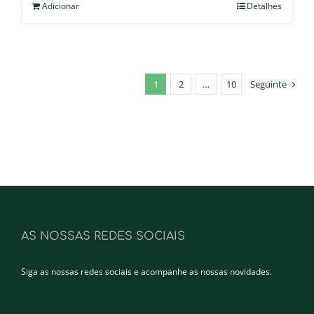
Adicionar
Detalhes
1
2
…
10
Seguinte
AS NOSSAS REDES SOCIAIS
Siga as nossas redes sociais e acompanhe as nossas novidades.
Facebook
Instagram
LinkedIn
YouTube