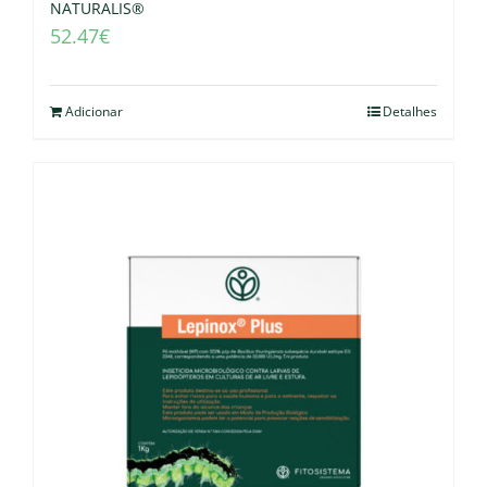
NATURALIS®
52.47
€
Adicionar
Detalhes