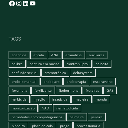
TAGS
acaricida
aficida
ANA
armadilha
auxiliares
calibre
captura em massa
ciantraniliprol
colheita
confusão sexual
cromotrópica
deltasystem
endokit manual
endoplant
endoterapia
escaravelho
feromona
fertilizante
fitohormona
fruteiras
GA3
herbicida
injeção
inseticida
macieira
monda
monitorização
NAD
nematodicida
nemátodos entomopatogénicos
palmeira
pereira
pinheiro
placa de cola
praga
processionária