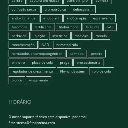
calibre
captura em massa
ciantraniliprol
colheita
confusão sexual
cromotrópica
deltasystem
endokit manual
endoplant
endoterapia
escaravelho
feromona
fertilizante
fitohormona
fruteiras
GA3
herbicida
injeção
inseticida
macieira
monda
monitorização
NAD
nematodicida
nemátodos entomopatogénicos
palmeira
pereira
pinheiro
placa de cola
praga
processionária
regulador de crescimento
RhynchoSystem
rolo de cola
tronco
vingamento
HORÁRIO
O nosso suporte técnico esta disponivel por email
fitosistema@fitosistema.com