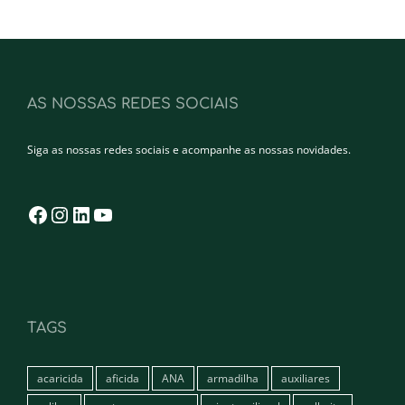
AS NOSSAS REDES SOCIAIS
Siga as nossas redes sociais e acompanhe as nossas novidades.
Facebook
Instagram
LinkedIn
YouTube
TAGS
acaricida
aficida
ANA
armadilha
auxiliares