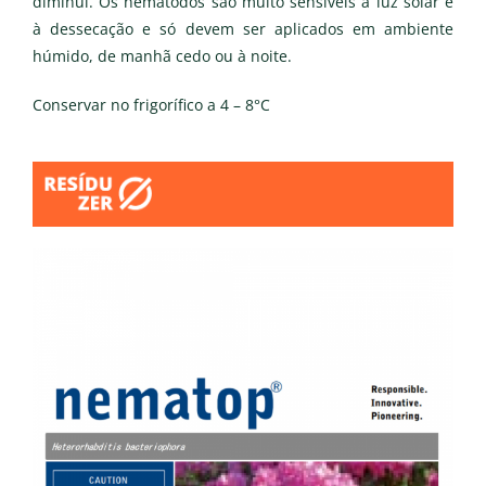
diminui. Os nemátodos são muito sensíveis à luz solar e
à dessecação e só devem ser aplicados em ambiente
húmido, de manhã cedo ou à noite.
Conservar no frigorífico a 4 – 8°C