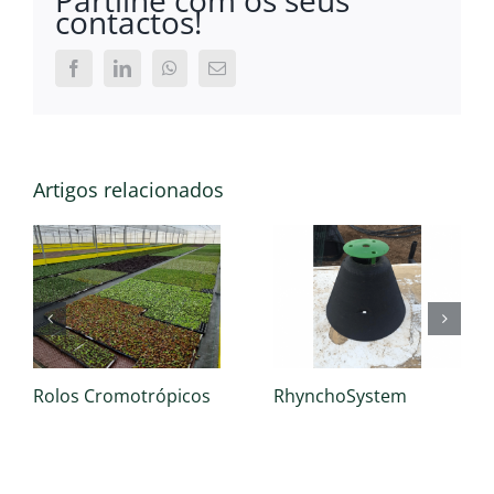
Partilhe com os seus
contactos!
Facebook
LinkedIn
WhatsApp
Email
(necessário
mas
não
publicado)
Artigos relacionados
Rolos Cromotrópicos
RhynchoSystem