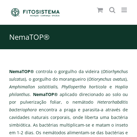
Skip
to
content
NemaTOP®
NemaTOP®
controla o gorgulho da videira (
Otiorhynchus
sulcatus
), o gorgulho do morangueiro (
Otiorynchus ovatus
),
Amphimallon solstitialis, Phyllopertha horticola
e
Hoplia
philanthus
.
NemaTOP®
aplicado direcionado ao solo ou
por pulverização foliar, o nemátodo
Heterorhabditis
bacteriophora
encontra a praga e parasita-a através de
cavidades naturais corporais, onde liberta uma bactéria
simbiótica. As bactérias multiplicam-se e matam o inseto
em 1-2 dias. Os nemátodos alimentam-se das bactérias e