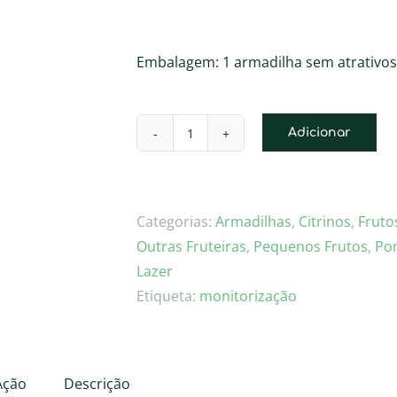
Embalagem: 1 armadilha sem atrativos
Adicionar
Quantidade
de
Shindo
Trap
Categorias:
Armadilhas
,
Citrinos
,
Fruto
Outras Fruteiras
,
Pequenos Frutos
,
Po
Lazer
Etiqueta:
monitorização
Ação
Descrição