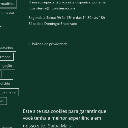
O nosso suporte técnico esta disponivel por email
rmadilha
fitosistema@fitosistema.com
em massa
Segunda a Sexta: 9h às 13h e das 14.30h às 18h
Sábado e Domingo: Encerrado
Política de privacidade
aravelho
ormona
injeção
dicida
palmeira
ola
Este site usa cookies para garantir que
você tenha a melhor experiência em
nosso site.
Saiba Mais
tronco