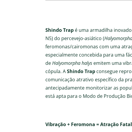
Shindo Trap
é uma armadilha inovadora
N5) do percevejo-asiático (
Halyomorpha
feromonas/cairomonas com uma atraçã
especialmente concebida para uma fáci
de
Halyomorpha halys
emitem uma vibra
cópula. A
Shindo Trap
consegue reprod
comunicação atrativo específico da p
antecipadamente monitorizar as popula
está apta para o Modo de Produção Bio
Vibração + Feromona = Atração Fatal