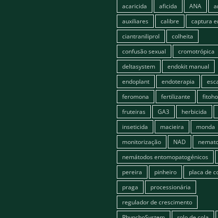
acaricida
aficida
ANA
a
auxiliares
calibre
captura 
ciantraniliprol
colheita
confusão sexual
cromotrópica
deltasystem
endokit manual
endoplant
endoterapia
esc
feromona
fertilizante
fitoh
fruteiras
GA3
herbicida
inseticida
macieira
monda
monitorização
NAD
nemato
nemátodos entomopatogénicos
pereira
pinheiro
placa de c
praga
processionária
regulador de crescimento
RhynchoSystem
rolo de cola