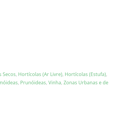
s Secos
,
Hortícolas (Ar Livre)
,
Hortícolas (Estufa)
,
móideas
,
Prunóideas
,
Vinha
,
Zonas Urbanas e de