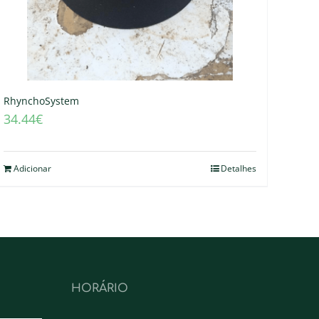
RhynchoSystem
34.44
€
Adicionar
Detalhes
HORÁRIO