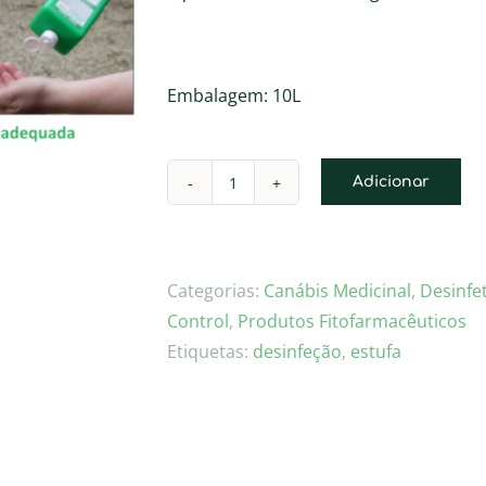
Embalagem: 10L
Adicionar
Quantidade
de
ENNO
Rapid
Categorias:
Canábis Medicinal
,
Desinfe
10L
Control
,
Produtos Fitofarmacêuticos
Etiquetas:
desinfeção
,
estufa