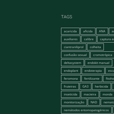
TAGS
acaricida
aficida
ANA
a
auxiliares
calibre
captura 
ciantraniliprol
colheita
confusão sexual
cromotrópica
deltasystem
endokit manual
endoplant
endoterapia
esc
feromona
fertilizante
fitoh
fruteiras
GA3
herbicida
inseticida
macieira
monda
monitorização
NAD
nemato
nemátodos entomopatogénicos