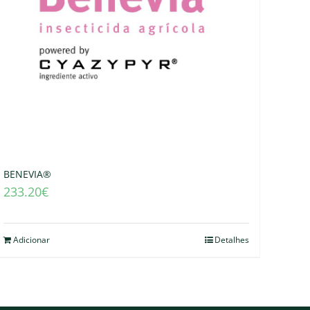
BENEVIA®
233.20
€
Adicionar
Detalhes