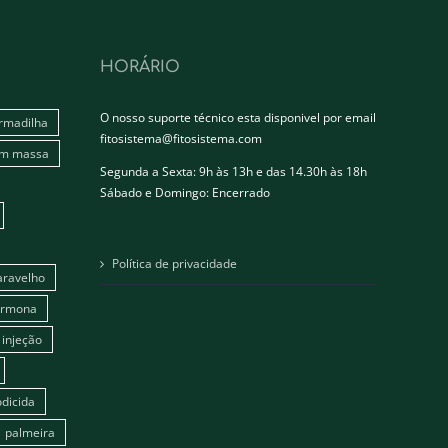
HORÁRIO
O nosso suporte técnico esta disponivel por email
rmadilha
fitosistema@fitosistema.com
em massa
Segunda a Sexta: 9h às 13h e das 14.30h às 18h
Sábado e Domingo: Encerrado
Política de privacidade
aravelho
ormona
injeção
dicida
palmeira