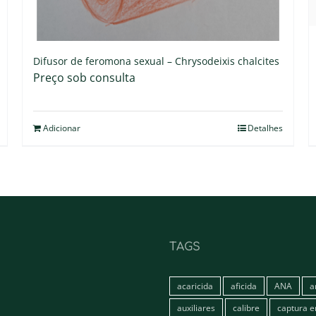
Difusor de feromona sexual – Chrysodeixis chalcites
Preço sob consulta
Adicionar
Detalhes
TAGS
acaricida
aficida
ANA
a
auxiliares
calibre
captura 