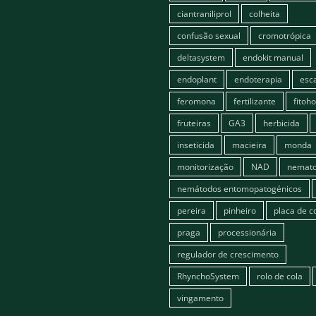
ciantraniliprol
colheita
confusão sexual
cromotrópica
deltasystem
endokit manual
endoplant
endoterapia
esc
feromona
fertilizante
fitoh
fruteiras
GA3
herbicida
inseticida
macieira
monda
monitorização
NAD
nemato
nemátodos entomopatogénicos
pereira
pinheiro
placa de c
praga
processionária
regulador de crescimento
RhynchoSystem
rolo de cola
vingamento