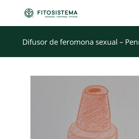
Skip
to
content
Difusor de feromona sexual – Penn