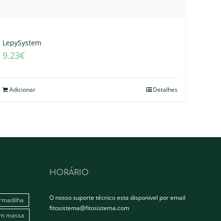
LepySystem
9.23
€
Adicionar
Detalhes
HORÁRIO
O nosso suporte técnico esta disponivel por email
rmadilha
fitosistema@fitosistema.com
em massa