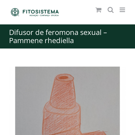
Skip
to
content
Difusor de feromona sexual –
Pammene rhediella