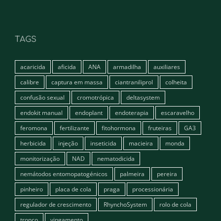
TAGS
acaricida
aficida
ANA
armadilha
auxiliares
calibre
captura em massa
ciantraniliprol
colheita
confusão sexual
cromotrópica
deltasystem
endokit manual
endoplant
endoterapia
escaravelho
feromona
fertilizante
fitohormona
fruteiras
GA3
herbicida
injeção
inseticida
macieira
monda
monitorização
NAD
nematodicida
nemátodos entomopatogénicos
palmeira
pereira
pinheiro
placa de cola
praga
processionária
regulador de crescimento
RhynchoSystem
rolo de cola
tronco
vingamento