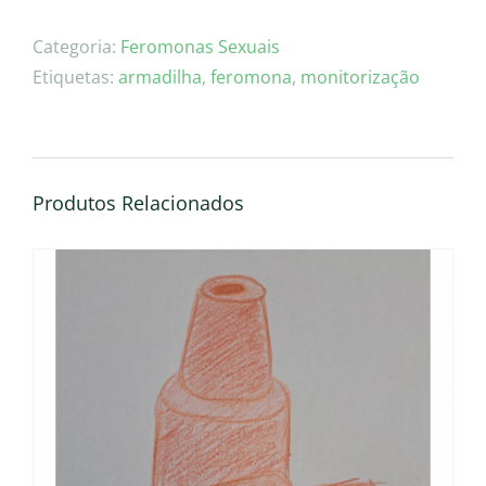
Difusor
de
Categoria:
Feromonas Sexuais
feromona
Etiquetas:
armadilha
,
feromona
,
monitorização
sexual
–
Pammene
rhediella
Produtos Relacionados