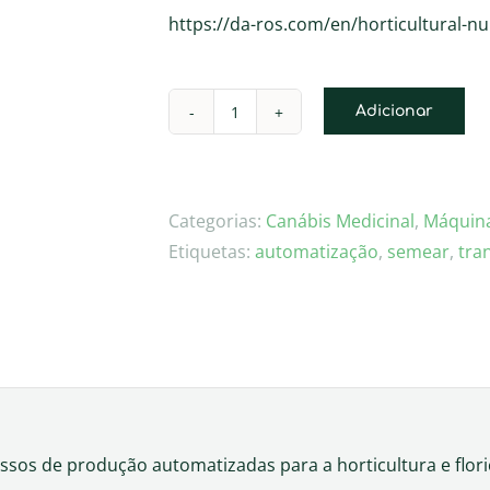
https://da-ros.com/en/horticultural-nu
Adicionar
Quantidade
de
Da
Ros
Categorias:
Canábis Medicinal
,
Máquina
Etiquetas:
automatização
,
semear
,
tra
ssos de produção automatizadas para a horticultura e floric