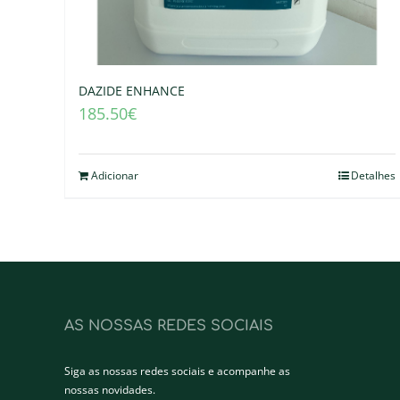
DAZIDE ENHANCE
185.50
€
Adicionar
Detalhes
AS NOSSAS REDES SOCIAIS
Siga as nossas redes sociais e acompanhe as
nossas novidades.