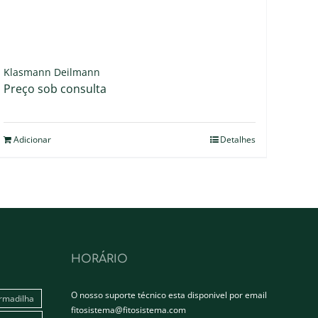
Klasmann Deilmann
Preço sob consulta
Adicionar
Detalhes
HORÁRIO
O nosso suporte técnico esta disponivel por email
rmadilha
fitosistema@fitosistema.com