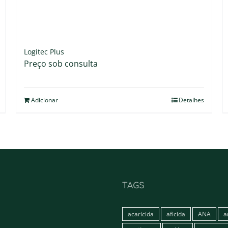
Logitec Plus
Preço sob consulta
Adicionar
Detalhes
TAGS
acaricida
aficida
ANA
a