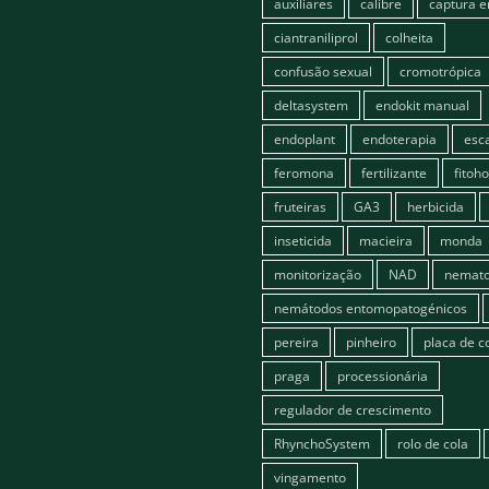
auxiliares
calibre
captura 
ciantraniliprol
colheita
confusão sexual
cromotrópica
deltasystem
endokit manual
endoplant
endoterapia
esc
feromona
fertilizante
fitoh
fruteiras
GA3
herbicida
inseticida
macieira
monda
monitorização
NAD
nemato
nemátodos entomopatogénicos
pereira
pinheiro
placa de c
praga
processionária
regulador de crescimento
RhynchoSystem
rolo de cola
vingamento