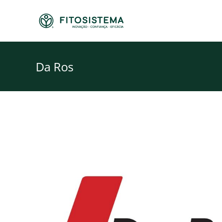
Skip
to
content
Da Ros