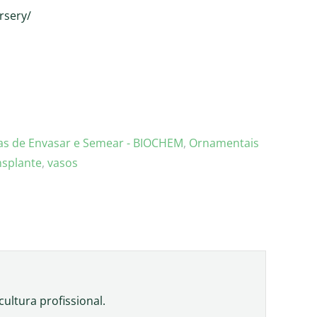
rsery/
s de Envasar e Semear - BIOCHEM
,
Ornamentais
nsplante
,
vasos
ultura profissional.