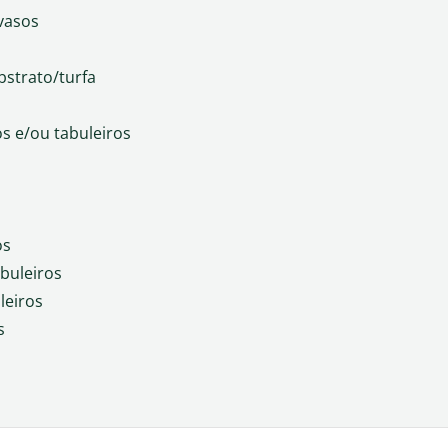
vasos
strato/turfa
s e/ou tabuleiros
os
buleiros
leiros
s