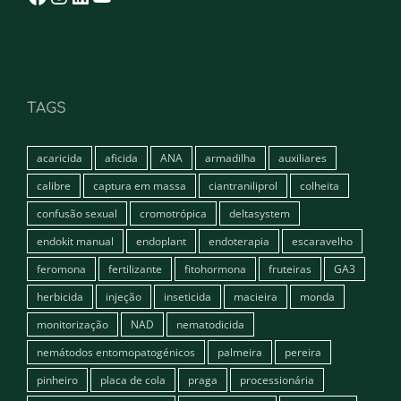
TAGS
acaricida
aficida
ANA
armadilha
auxiliares
calibre
captura em massa
ciantraniliprol
colheita
confusão sexual
cromotrópica
deltasystem
endokit manual
endoplant
endoterapia
escaravelho
feromona
fertilizante
fitohormona
fruteiras
GA3
herbicida
injeção
inseticida
macieira
monda
monitorização
NAD
nematodicida
nemátodos entomopatogénicos
palmeira
pereira
pinheiro
placa de cola
praga
processionária