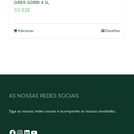
GIBER GOBBI 4 SL
33.92
€
Adicionar
Detalhes
AS NOSSAS REDES SOCIAIS
Siga as nossas redes sociais e acompanhe as nossas novidades.
Facebook
Instagram
LinkedIn
YouTube