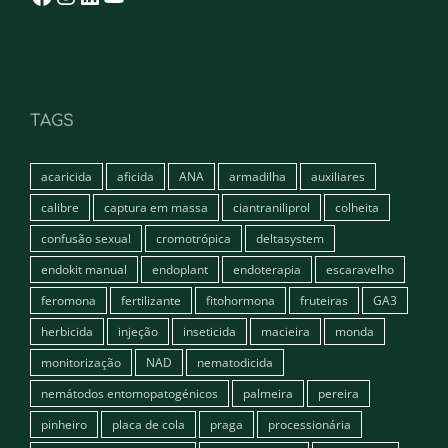
TAGS
acaricida
aficida
ANA
armadilha
auxiliares
calibre
captura em massa
ciantraniliprol
colheita
confusão sexual
cromotrópica
deltasystem
endokit manual
endoplant
endoterapia
escaravelho
feromona
fertilizante
fitohormona
fruteiras
GA3
herbicida
injeção
inseticida
macieira
monda
monitorização
NAD
nematodicida
nemátodos entomopatogénicos
palmeira
pereira
pinheiro
placa de cola
praga
processionária