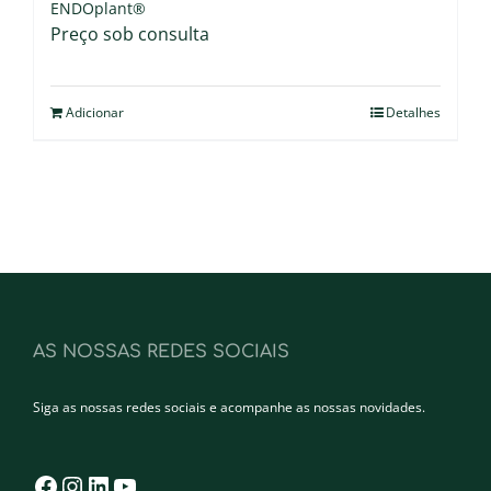
ENDOplant®
Preço sob consulta
Adicionar
Detalhes
AS NOSSAS REDES SOCIAIS
Siga as nossas redes sociais e acompanhe as nossas novidades.
Facebook
Instagram
LinkedIn
YouTube