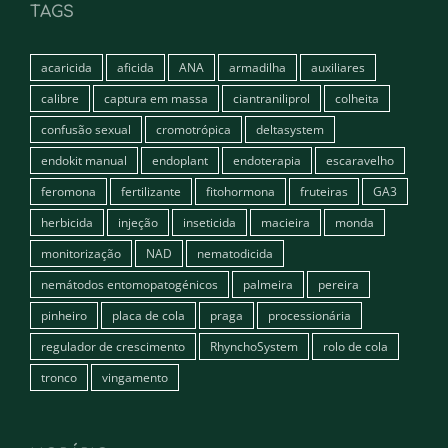
TAGS
acaricida
aficida
ANA
armadilha
auxiliares
calibre
captura em massa
ciantraniliprol
colheita
confusão sexual
cromotrópica
deltasystem
endokit manual
endoplant
endoterapia
escaravelho
feromona
fertilizante
fitohormona
fruteiras
GA3
herbicida
injeção
inseticida
macieira
monda
monitorização
NAD
nematodicida
nemátodos entomopatogénicos
palmeira
pereira
pinheiro
placa de cola
praga
processionária
regulador de crescimento
RhynchoSystem
rolo de cola
tronco
vingamento