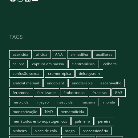
TAGS
acaricida
aficida
ANA
armadilha
auxiliares
calibre
captura em massa
ciantraniliprol
colheita
confusão sexual
cromotrópica
deltasystem
endokit manual
endoplant
endoterapia
escaravelho
feromona
fertilizante
fitohormona
fruteiras
GA3
herbicida
injeção
inseticida
macieira
monda
monitorização
NAD
nematodicida
nemátodos entomopatogénicos
palmeira
pereira
pinheiro
placa de cola
praga
processionária