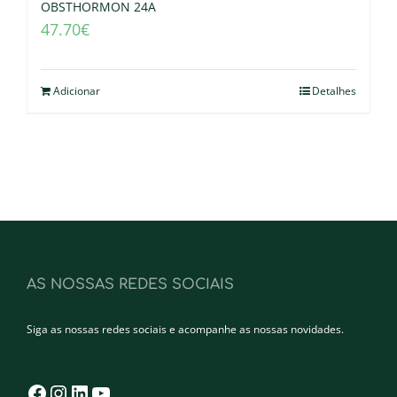
OBSTHORMON 24A
47.70
€
Adicionar
Detalhes
AS NOSSAS REDES SOCIAIS
Siga as nossas redes sociais e acompanhe as nossas novidades.
Facebook
Instagram
LinkedIn
YouTube