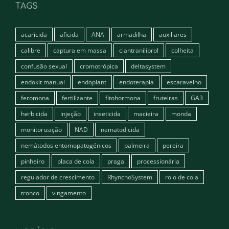
TAGS
acaricida
aficida
ANA
armadilha
auxiliares
calibre
captura em massa
ciantraniliprol
colheita
confusão sexual
cromotrópica
deltasystem
endokit manual
endoplant
endoterapia
escaravelho
feromona
fertilizante
fitohormona
fruteiras
GA3
herbicida
injeção
inseticida
macieira
monda
monitorização
NAD
nematodicida
nemátodos entomopatogénicos
palmeira
pereira
pinheiro
placa de cola
praga
processionária
regulador de crescimento
RhynchoSystem
rolo de cola
tronco
vingamento