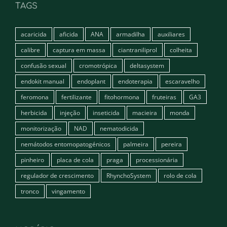
TAGS
acaricida
aficida
ANA
armadilha
auxiliares
calibre
captura em massa
ciantraniliprol
colheita
confusão sexual
cromotrópica
deltasystem
endokit manual
endoplant
endoterapia
escaravelho
feromona
fertilizante
fitohormona
fruteiras
GA3
herbicida
injeção
inseticida
macieira
monda
monitorização
NAD
nematodicida
nemátodos entomopatogénicos
palmeira
pereira
pinheiro
placa de cola
praga
processionária
regulador de crescimento
RhynchoSystem
rolo de cola
tronco
vingamento