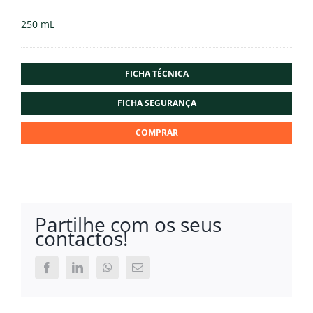
250 mL
FICHA TÉCNICA
FICHA SEGURANÇA
COMPRAR
Partilhe com os seus
contactos!
Facebook
LinkedIn
WhatsApp
Email
(necessário
mas
não
publicado)