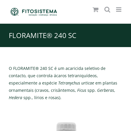
Skip
to
content
FLORAMITE® 240 SC
O FLORAMITE® 240 SC é um acaricida seletivo de
contacto, que controla ácaros tetraniquídeos,
especialmente a espécie
Tetranychus urticae
em plantas
ornamentais (cravos, crisântemos,
Ficus
spp.
Gerberas
,
Hedera
spp., lírios e rosas).