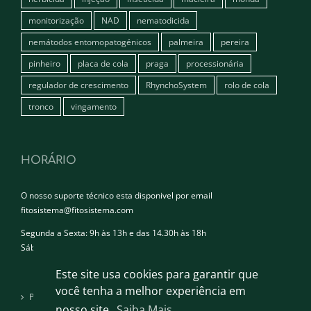
monitorização
NAD
nematodicida
nemátodos entomopatogénicos
palmeira
pereira
pinheiro
placa de cola
praga
processionária
regulador de crescimento
RhynchoSystem
rolo de cola
tronco
vingamento
HORÁRIO
O nosso suporte técnico esta disponivel por email
fitosistema@fitosistema.com
Segunda a Sexta: 9h às 13h e das 14.30h às 18h
Sábado e Domingo: Encerrado
Este site usa cookies para garantir que
você tenha a melhor experiência em
Política de privacidade
nosso site.
Saiba Mais