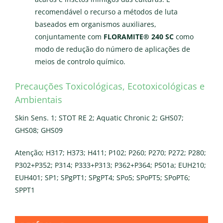
recomendável o recurso a métodos de luta
baseados em organismos auxiliares,
conjuntamente com
FLORAMITE® 240 SC
como
modo de redução do número de aplicações de
meios de controlo químico.
Precauções Toxicológicas, Ecotoxicológicas e
Ambientais
Skin Sens. 1; STOT RE 2; Aquatic Chronic 2; GHS07;
GHS08; GHS09
Atenção; H317; H373; H411; P102; P260; P270; P272; P280;
P302+P352; P314; P333+P313; P362+P364; P501a; EUH210;
EUH401; SP1; SPgPT1; SPgPT4; SPo5; SPoPT5; SPoPT6;
SPPT1