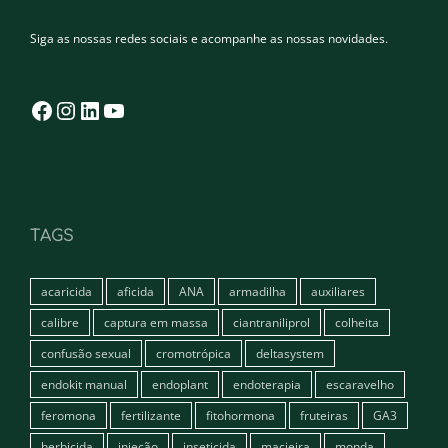
Siga as nossas redes sociais e acompanhe as nossas novidades.
Facebook
Instagram
LinkedIn
YouTube
TAGS
acaricida
aficida
ANA
armadilha
auxiliares
calibre
captura em massa
ciantraniliprol
colheita
confusão sexual
cromotrópica
deltasystem
endokit manual
endoplant
endoterapia
escaravelho
feromona
fertilizante
fitohormona
fruteiras
GA3
herbicida
injeção
inseticida
macieira
monda