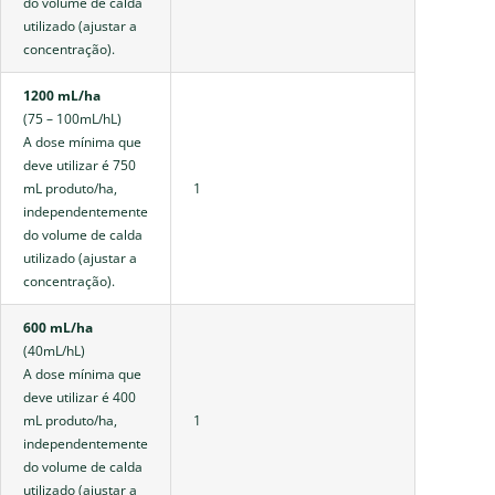
do volume de calda
utilizado (ajustar a
concentração).
1200 mL/ha
(75 – 100mL/hL)
A dose mínima que
deve utilizar é 750
mL produto/ha,
1
independentemente
do volume de calda
utilizado (ajustar a
concentração).
600 mL/ha
(40mL/hL)
A dose mínima que
deve utilizar é 400
mL produto/ha,
1
independentemente
do volume de calda
utilizado (ajustar a