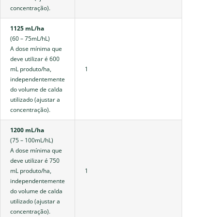
concentração).
1125 mL/ha
(60 – 75mL/hL)
A dose mínima que
deve utilizar é 600
mL produto/ha,
1
independentemente
do volume de calda
utilizado (ajustar a
concentração).
1200 mL/ha
(75 – 100mL/hL)
A dose mínima que
deve utilizar é 750
mL produto/ha,
1
independentemente
do volume de calda
utilizado (ajustar a
concentração).