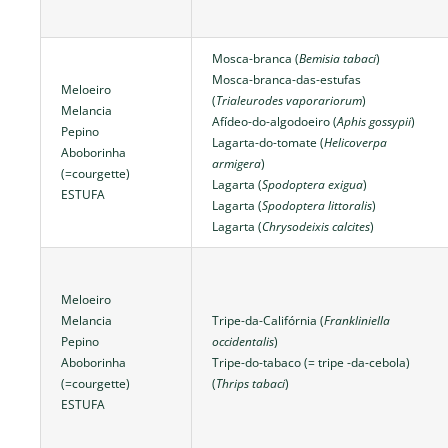
Mosca-branca (
Bemisia tabaci
)
Mosca-branca-das-estufas
Meloeiro
(
Trialeurodes vaporariorum
)
Melancia
Afídeo-do-algodoeiro (
Aphis gossypii
)
Pepino
Lagarta-do-tomate (
Helicoverpa
Aboborinha
armigera
)
(=courgette)
Lagarta (
Spodoptera exigua
)
ESTUFA
Lagarta (
Spodoptera littoralis
)
Lagarta (
Chrysodeixis calcites
)
Meloeiro
Melancia
Tripe-da-Califórnia (
Frankliniella
Pepino
occidentalis
)
Aboborinha
Tripe-do-tabaco (= tripe -da-cebola)
(=courgette)
(
Thrips tabaci
)
ESTUFA