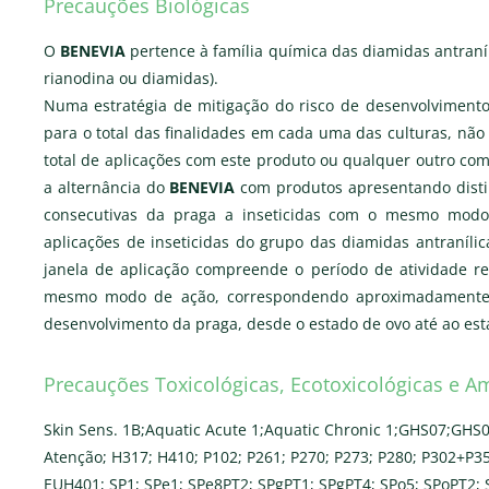
Precauções Biológicas
O
BENEVIA
pertence à família química das diamidas antraní
rianodina ou diamidas).
Numa estratégia de mitigação do risco de desenvolvimento
para o total das finalidades em cada uma das culturas, não
total de aplicações com este produto ou qualquer outro co
a alternância do
BENEVIA
com produtos apresentando distin
consecutivas da praga a inseticidas com o mesmo modo 
aplicações de inseticidas do grupo das diamidas antraníli
janela de aplicação compreende o período de atividade r
mesmo modo de ação, correspondendo aproximadamente 
desenvolvimento da praga, desde o estado de ovo até ao est
Precauções Toxicológicas, Ecotoxicológicas e A
Skin Sens. 1B;Aquatic Acute 1;Aquatic Chronic 1;GHS07;GHS
Atenção; H317; H410; P102; P261; P270; P273; P280; P302+P3
EUH401; SP1; SPe1; SPe8PT2; SPgPT1; SPgPT4; SPo5; SPoPT2; 