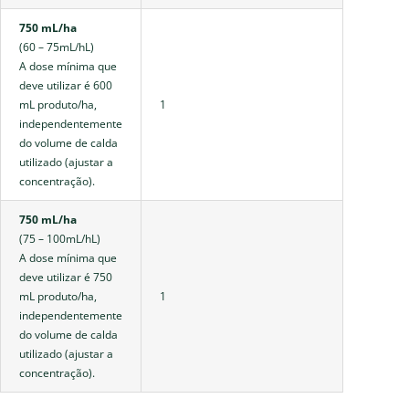
750 mL/ha
(60 – 75mL/hL)
A dose mínima que
deve utilizar é 600
mL produto/ha,
1
independentemente
do volume de calda
utilizado (ajustar a
concentração).
750 mL/ha
(75 – 100mL/hL)
A dose mínima que
deve utilizar é 750
mL produto/ha,
1
independentemente
do volume de calda
utilizado (ajustar a
concentração).