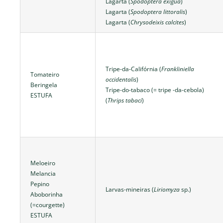
Lagarta (
Spodoptera exigua
)
Lagarta (
Spodoptera littoralis
)
Lagarta (
Chrysodeixis calcites
)
Tripe-da-Califórnia (
Frankliniella
Tomateiro
occidentalis
)
Beringela
Tripe-do-tabaco (= tripe -da-cebola)
ESTUFA
(
Thrips tabaci
)
Meloeiro
Melancia
Pepino
Larvas-mineiras (
Liriomyza
sp.)
Aboborinha
(=courgette)
ESTUFA