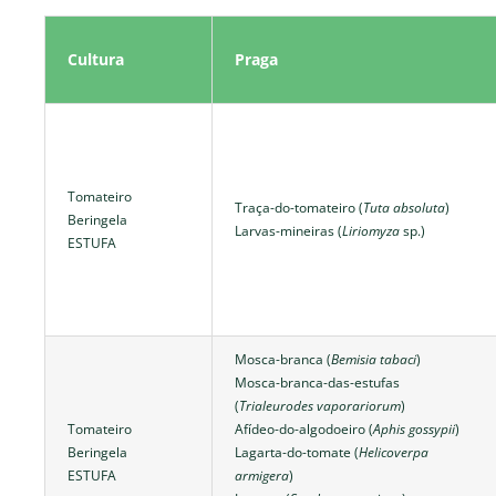
Cultura
Praga
Tomateiro
Traça-do-tomateiro (
Tuta absoluta
)
Beringela
Larvas-mineiras (
Liriomyza
sp.)
ESTUFA
Mosca-branca (
Bemisia tabaci
)
Mosca-branca-das-estufas
(
Trialeurodes vaporariorum
)
Tomateiro
Afídeo-do-algodoeiro (
Aphis gossypii
)
Beringela
Lagarta-do-tomate (
Helicoverpa
ESTUFA
armigera
)