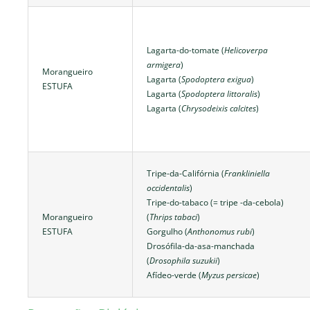
Lagarta-do-tomate (
Helicoverpa
armigera
)
Morangueiro
Lagarta (
Spodoptera exigua
)
ESTUFA
Lagarta (
Spodoptera littoralis
)
Lagarta (
Chrysodeixis calcites
)
Tripe-da-Califórnia (
Frankliniella
occidentalis
)
Tripe-do-tabaco (= tripe -da-cebola)
Morangueiro
(
Thrips tabaci
)
ESTUFA
Gorgulho (
Anthonomus rubi
)
Drosófila-da-asa-manchada
(
Drosophila suzukii
)
Afídeo-verde (
Myzus persicae
)