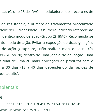
licas (Grupo 28 do IRAC – moduladores dos recetores de
 de resistência, o número de tratamentos preconizado
 deve ser ultrapassado. O número indicado refere-se ao
m idêntico modo de ação (Grupo 28 IRAC). Recomenda-se
to modo de ação. Evitar a exposição de duas gerações
de ação (Grupo 28). Não realizar mais do que três
cas (Grupo 28) dentro de uma janela de aplicação. Uma
esidual de uma ou mais aplicações de produtos com o
a 30 dias (15 a 40 dias dependendo da rapidez de
ado adulto).
mbientais
09
52; P333+P313; P362+P364; P391; P501a; EUH210;
SPoPT4; SPoPT5; SPoPT6; SPPT1