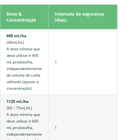
Dose &
Intervalo de segurança
Concentração
(dias)
600 mL/ha
(40mL/hL)
A dose mínima que
deve utilizar é 400
mL produto/ha,
1
independentemente
do volume de calda
utilizado (ajustar a
concentração).
1125 mL/ha
(60 – 75mL/hL)
A dose mínima que
deve utilizar é 600
mL produto/ha,
1
independentemente