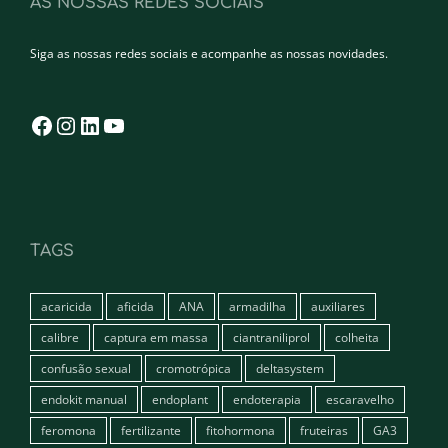
AS NOSSAS REDES SOCIAIS
Siga as nossas redes sociais e acompanhe as nossas novidades.
Facebook
Instagram
LinkedIn
YouTube
TAGS
acaricida
aficida
ANA
armadilha
auxiliares
calibre
captura em massa
ciantraniliprol
colheita
confusão sexual
cromotrópica
deltasystem
endokit manual
endoplant
endoterapia
escaravelho
feromona
fertilizante
fitohormona
fruteiras
GA3