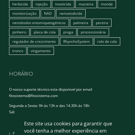
herbicida
injeção
inseticida
macieira
monda
monitorização
NAD
nematodicida
nemátodos entomopatogénicos
palmeira
pereira
pinheiro
placa de cola
praga
processionária
regulador de crescimento
RhynchoSystem
rolo de cola
tronco
vingamento
HORÁRIO
O nosso suporte técnico esta disponivel por email
fitosistema@fitosistema.com
Segunda a Sexta: 9h às 13h e das 14.30h às 18h
Sábado e Domingo: Encerrado
Este site usa cookies para garantir que
você tenha a melhor experiência em
Política de privacidade