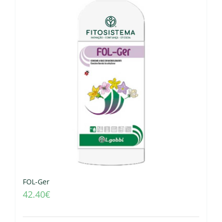
FOL-Ger
42.40
€