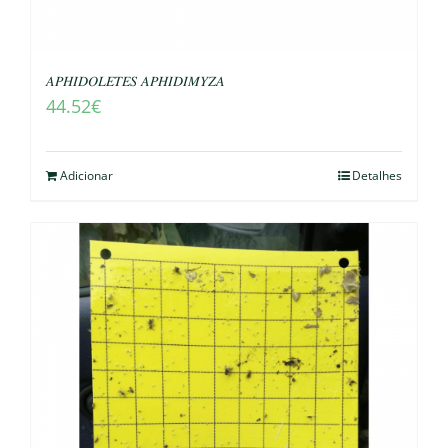
𝐴𝑃𝐻𝐼𝐷𝑂𝐿𝐸𝑇𝐸𝑆 𝐴𝑃𝐻𝐼𝐷𝐼𝑀𝑌𝑍𝐴
44.52
€
Adicionar
Detalhes