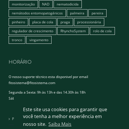
monitorização
NAD
nematodicida
nemátodos entomopatogénicos
palmeira
pereira
pinheiro
placa de cola
praga
processionária
regulador de crescimento
RhynchoSystem
rolo de cola
tronco
vingamento
HORÁRIO
O nosso suporte técnico esta disponivel por email
fitosistema@fitosistema.com
Segunda a Sexta: 9h às 13h e das 14.30h às 18h
Sábado e Domingo: Encerrado
Este site usa cookies para garantir que
você tenha a melhor experiência em
Política de privacidade
nosso site.
Saiba Mais