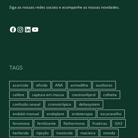
Siga as nossas redes sociais e acompanhe as nossas novidades.
Facebook
Instagram
LinkedIn
YouTube
TAGS
acaricida
aficida
ANA
armadilha
auxiliares
calibre
captura em massa
ciantraniliprol
colheita
confusão sexual
cromotrópica
deltasystem
endokit manual
endoplant
endoterapia
escaravelho
feromona
fertilizante
fitohormona
fruteiras
GA3
herbicida
injeção
inseticida
macieira
monda