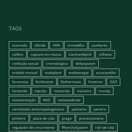
TAGS
acaricida
aficida
ANA
armadilha
auxiliares
calibre
captura em massa
ciantraniliprol
colheita
confusão sexual
cromotrópica
deltasystem
endokit manual
endoplant
endoterapia
escaravelho
feromona
fertilizante
fitohormona
fruteiras
GA3
herbicida
injeção
inseticida
macieira
monda
monitorização
NAD
nematodicida
nemátodos entomopatogénicos
palmeira
pereira
pinheiro
placa de cola
praga
processionária
regulador de crescimento
RhynchoSystem
rolo de cola