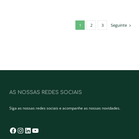
1
2
3
Seguinte
AS NOSSAS REDES SOCIAIS
Siga as nossas redes sociais e acompanhe as nossas novidades.
Facebook
Instagram
LinkedIn
YouTube