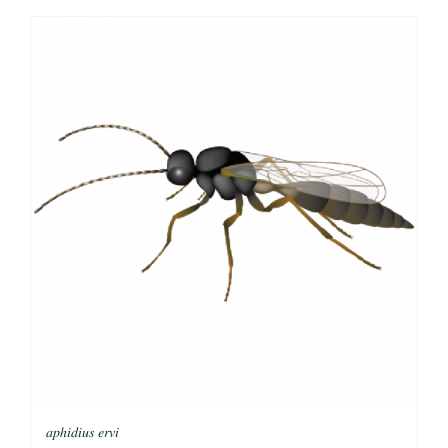
𝑎𝑝ℎ𝑖𝑑𝑖𝑢𝑠 𝑒𝑟𝑣𝑖