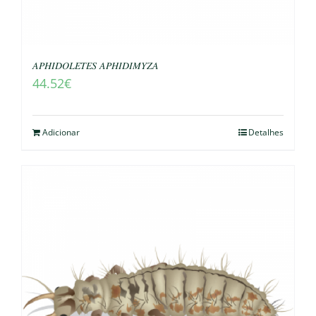
𝐴𝑃𝐻𝐼𝐷𝑂𝐿𝐸𝑇𝐸𝑆 𝐴𝑃𝐻𝐼𝐷𝐼𝑀𝑌𝑍𝐴
44.52
€
Adicionar
Detalhes