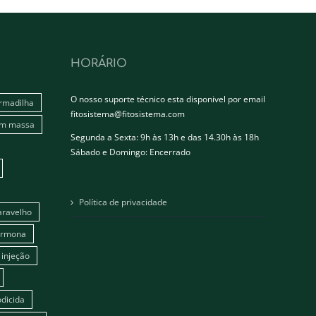
HORÁRIO
O nosso suporte técnico esta disponivel por email
rmadilha
fitosistema@fitosistema.com
em massa
Segunda a Sexta: 9h às 13h e das 14.30h às 18h
Sábado e Domingo: Encerrado
Política de privacidade
aravelho
ormona
injeção
dicida