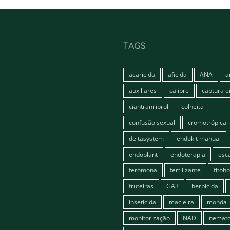
TAGS
acaricida
aficida
ANA
a
auxiliares
calibre
captura 
ciantraniliprol
colheita
confusão sexual
cromotrópica
deltasystem
endokit manual
endoplant
endoterapia
esc
feromona
fertilizante
fitoh
fruteiras
GA3
herbicida
inseticida
macieira
monda
monitorização
NAD
nemato