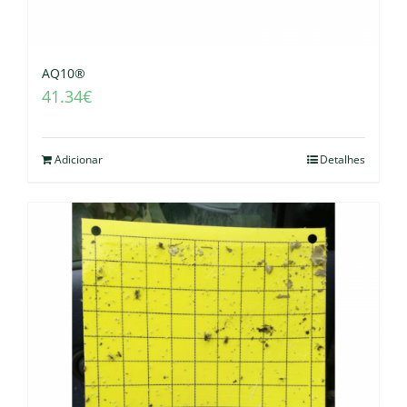
AQ10®
41.34
€
Adicionar
Detalhes