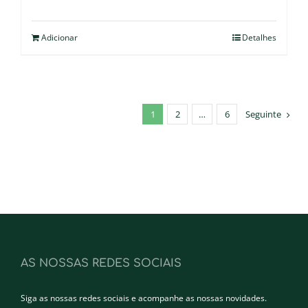
Adicionar
Detalhes
1
2
…
6
Seguinte
AS NOSSAS REDES SOCIAIS
Siga as nossas redes sociais e acompanhe as nossas novidades.