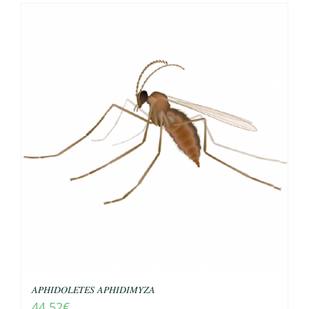
𝐴𝑃𝐻𝐼𝐷𝑂𝐿𝐸𝑇𝐸𝑆 𝐴𝑃𝐻𝐼𝐷𝐼𝑀𝑌𝑍𝐴
44.52
€