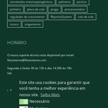
nemátodos entomopatogénicos
palmeira
pereira
pinheiro
placa de cola
praga
processionária
regulador de crescimento
RhynchoSystem
rolo de cola
tronco
vingamento
HORÁRIO
O nosso suporte técnico esta disponivel por email
fitosistema@fitosistema.com
Segunda a Sexta: 9h às 13h e das 14.30h às 18h
Sábado e Domingo: Encerrado
Este site usa cookies para garantir que
você tenha a melhor experiência em
Política de privacidade
nosso site.
Saiba Mais
Necessário
Necessário