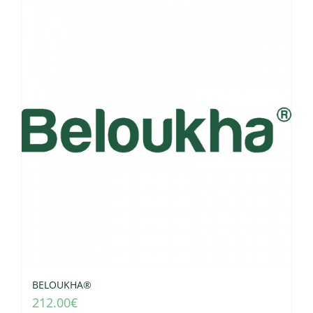
BELOUKHA®
212.00
€