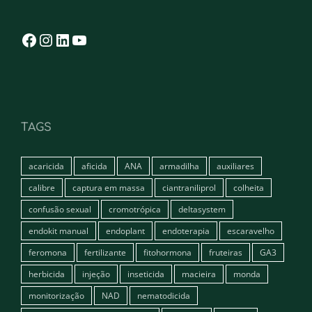
Facebook
Instagram
LinkedIn
YouTube
TAGS
acaricida
aficida
ANA
armadilha
auxiliares
calibre
captura em massa
ciantraniliprol
colheita
confusão sexual
cromotrópica
deltasystem
endokit manual
endoplant
endoterapia
escaravelho
feromona
fertilizante
fitohormona
fruteiras
GA3
herbicida
injeção
inseticida
macieira
monda
monitorização
NAD
nematodicida