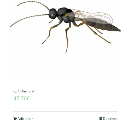
𝑎𝑝ℎ𝑖𝑑𝑖𝑢𝑠 𝑒𝑟𝑣𝑖
47.70
€
Adicionar
Detalhes