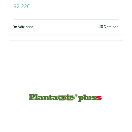
92.22
€
Adicionar
Detalhes