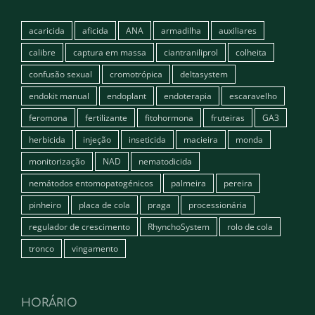
acaricida
aficida
ANA
armadilha
auxiliares
calibre
captura em massa
ciantraniliprol
colheita
confusão sexual
cromotrópica
deltasystem
endokit manual
endoplant
endoterapia
escaravelho
feromona
fertilizante
fitohormona
fruteiras
GA3
herbicida
injeção
inseticida
macieira
monda
monitorização
NAD
nematodicida
nemátodos entomopatogénicos
palmeira
pereira
pinheiro
placa de cola
praga
processionária
regulador de crescimento
RhynchoSystem
rolo de cola
tronco
vingamento
HORÁRIO