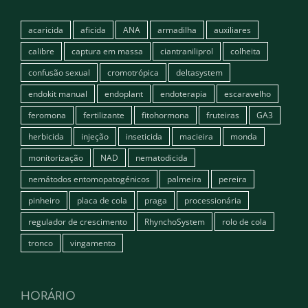
acaricida
aficida
ANA
armadilha
auxiliares
calibre
captura em massa
ciantraniliprol
colheita
confusão sexual
cromotrópica
deltasystem
endokit manual
endoplant
endoterapia
escaravelho
feromona
fertilizante
fitohormona
fruteiras
GA3
herbicida
injeção
inseticida
macieira
monda
monitorização
NAD
nematodicida
nemátodos entomopatogénicos
palmeira
pereira
pinheiro
placa de cola
praga
processionária
regulador de crescimento
RhynchoSystem
rolo de cola
tronco
vingamento
HORÁRIO