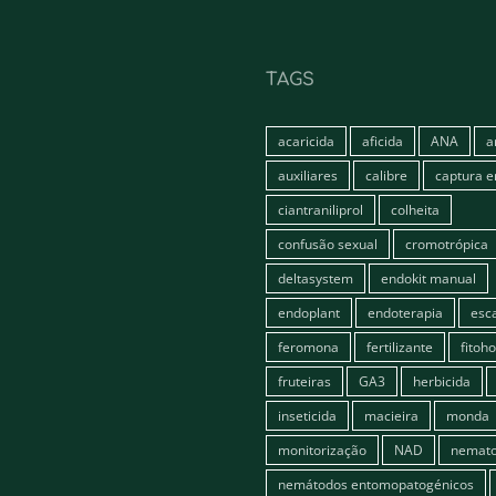
TAGS
acaricida
aficida
ANA
a
auxiliares
calibre
captura 
ciantraniliprol
colheita
confusão sexual
cromotrópica
deltasystem
endokit manual
endoplant
endoterapia
esc
feromona
fertilizante
fitoh
fruteiras
GA3
herbicida
inseticida
macieira
monda
monitorização
NAD
nemato
nemátodos entomopatogénicos