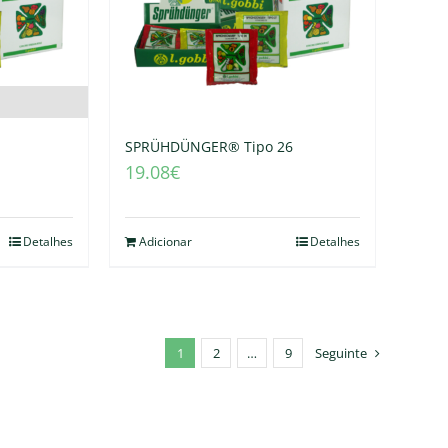
SPRÜHDÜNGER® Tipo 26
19.08
€
Detalhes
Adicionar
Detalhes
1
2
…
9
Seguinte