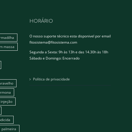
HORÁRIO
O nosso suporte técnico esta disponivel por email
rmadilha
fitosistema@fitosistema.com
em massa
Segunda a Sexta: 9h às 13h e das 14.30h às 18h
Sábado e Domingo: Encerrado
Política de privacidade
aravelho
ormona
injeção
dicida
palmeira